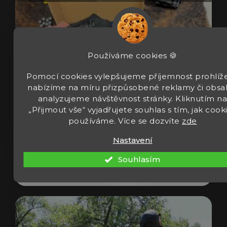
Používáme cookies 🍪
Pomocí cookies vylepšujeme příjemnost prohlíže
nabízíme na míru přizpůsobené reklamy či obsa
analyzujeme návštěvnost stránky. Kliknutím n
„Přijmout vše“ vyjadřujete souhlas s tím, jak cook
Revolver Umarex T4E TR 50 Gen2 cal 50
používáme. Více se dozvíte
zde
13J
Nastavení
Souhlasím
Zobrazit video