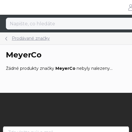
Přejít
na
obsah
Prodávané značky
MeyerCo
Žádné produkty značky
MeyerCo
nebyly nalezeny...
Z
á
p
a
t
í