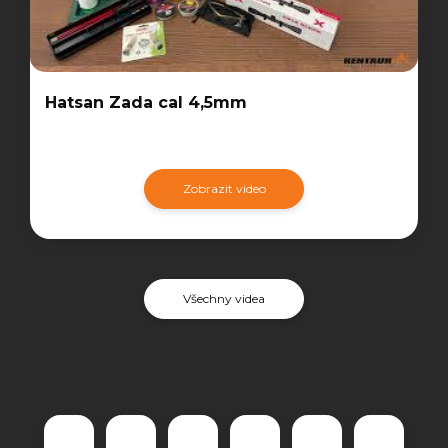
Hatsan Zada cal 4,5mm
Zobrazit video
Všechny videa