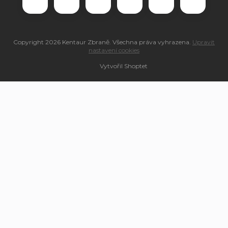
Copyright 2026
Kentaur Zbraně
. Všechna práva vyhrazena.
Upravit
nastavení cookies
Vytvořil Shoptet