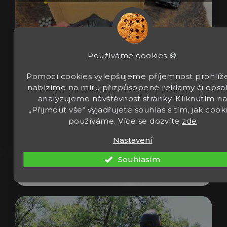
Používáme cookies 🍪
Pomocí cookies vylepšujeme příjemnost prohlíže
nabízíme na míru přizpůsobené reklamy či obsa
analyzujeme návštěvnost stránky. Kliknutím n
„Přijmout vše“ vyjadřujete souhlas s tím, jak cook
Revolver Umarex T4E TR 50 Gen2 cal 50
používáme. Více se dozvíte
zde
13J
Nastavení
Souhlasím
Zobrazit video