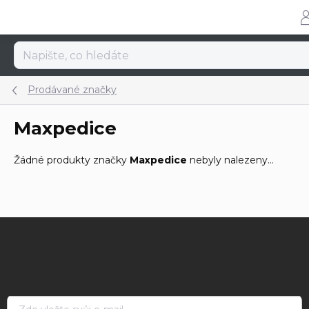
Přejít
na
obsah
Prodávané značky
Maxpedice
Žádné produkty značky
Maxpedice
nebyly nalezeny...
Z
á
p
a
t
í