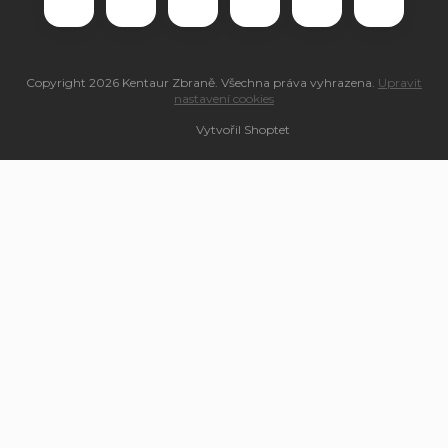
Copyright 2026
Kentaur Zbraně
. Všechna práva vyhrazena.
Upravit
nastavení cookies
Vytvořil Shoptet