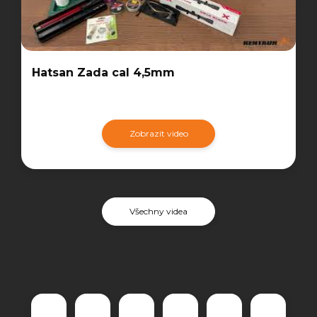
Hatsan Zada cal 4,5mm
Zobrazit video
Všechny videa