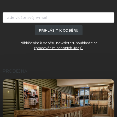
a
t
í
PŘIHLÁSIT K ODBĚRU
Přihlášením k odběru newsleteru souhlasíte se
zpracováním osobních údajů.
PRODEJNA