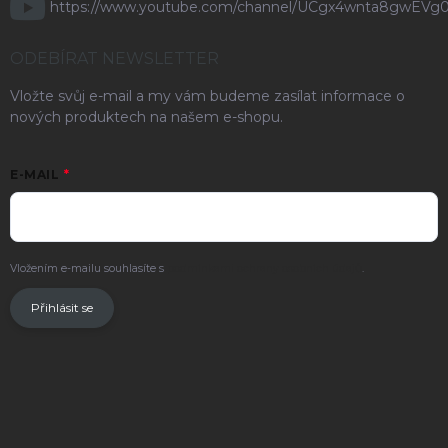
https://www.youtube.com/channel/UCgx4wnta8gwEVg
ODEBÍRAT NEWSLETTER
Vložte svůj e-mail a my vám budeme zasílat informace o
nových produktech na našem e-shopu.
E-MAIL
Vložením e-mailu souhlasíte s
podmínkami ochrany osobních údajů
.
Přihlásit se