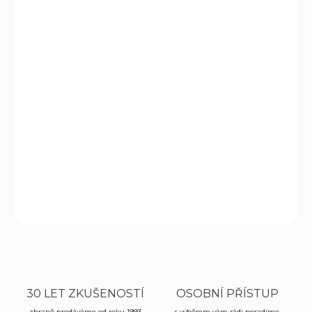
DORUČIT DO:
21.8.2026
MOŽNOSTI
DORUČENÍ
MAG-LITE LED 2D-CELL je vynikající svítilna, známá pro
svou kvalitu, trvanlivost a spolehlivost je nyní k dispozici s
novou MAG-LED technologii Je mezinárodně uznávaná
pro profesionální využití, je ale zároveň vhodná i
pro spotřebitelské použití.
DETAILNÍ INFORMACE
ZEPTAT SE
HLÍDAT
30 LET ZKUŠENOSTÍ
OSOBNÍ PŘÍSTUP
zbraně prodáváme od roku 1993
s výběrem vám rádi poradíme