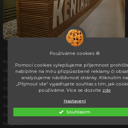
INFORMACE
Používáme cookies 🍪
Kontakty
Pomocí cookies vylepšujeme příjemnost prohlíže
Obchodní podmínky
nabízíme na míru přizpůsobené reklamy či obsa
analyzujeme návštěvnost stránky. Kliknutím n
Ochrana osobních údajů
„Přijmout vše“ vyjadřujete souhlas s tím, jak cook
Odstoupení od smlouvy
používáme. Více se dozvíte
zde
Hodnocení obchodu
Nastavení
Reklamace a vrácení zboží
Souhlasím
Doprava a platba
Náš příběh