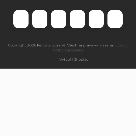
Copyright 2026
Kentaur Zbraně
. Všechna práva vyhrazena.
Upravit
nastavení cookies
Vytvořil Shoptet