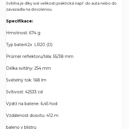
Svítilna je díky své velikosti praktická např. do auta nebo do
zavazadla na dovolenou.
Specifikace:
Hmotnost: 674 g
Typ baterií:2x LR20 (D)
Průměr reflektoru/těla: 55/38 mm
Délka svítilny: 254 mm
Světelný tok: 168 lm
Svítivost: 42533 cd
Výdrž na baterie: 6,45 hod
Vzdálenost dosvitu: 412 m
baleno v blistru