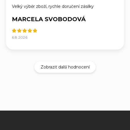
Velký výběr zboží, rychle doručení zásilky
MARCELA SVOBODOVÁ
6.8.2026
Zobrazit další hodnocení
Z
á
p