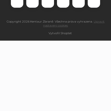
Copyright 2026
Kentaur Zbraně
. Všechna práva vyhrazena.
Upravit
nastavení cookies
Vytvořil Shoptet