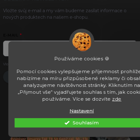
Vložte svůj e-mail a my vám budeme zasílat informace o
nových produktech na našem e-shopu.
E-MAIL
Používáme cookies 🍪
Vložením e-mailu souhlasíte s
podmínkami ochrany osobních údajů
.
Pomocí cookies vylepšujeme příjemnost prohlíže
Přihlásit se
nabízíme na míru přizpůsobené reklamy či obsa
analyzujeme návštěvnost stránky. Kliknutím n
„Přijmout vše“ vyjadřujete souhlas s tím, jak cook
používáme. Více se dozvíte
zde
Nastavení
Souhlasím