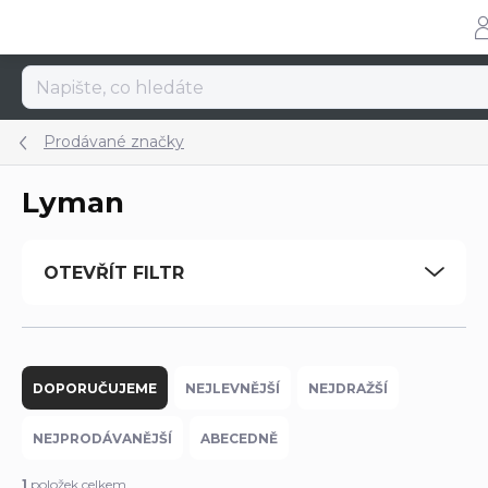
Přejít
na
obsah
Prodávané značky
Lyman
OTEVŘÍT FILTR
Ř
a
DOPORUČUJEME
NEJLEVNĚJŠÍ
NEJDRAŽŠÍ
z
e
NEJPRODÁVANĚJŠÍ
ABECEDNĚ
n
í
1
položek celkem