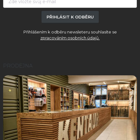
y
v
ý
PŘIHLÁSIT K ODBĚRU
p
i
Přihlášením k odběru newsleteru souhlasíte se
s
zpracováním osobních údajů.
u
PRODEJNA