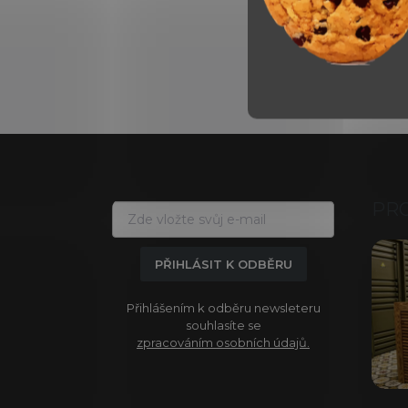
Z
á
p
a
PR
t
í
PŘIHLÁSIT K ODBĚRU
Přihlášením k odběru newsleteru
souhlasíte se
zpracováním osobních údajů.