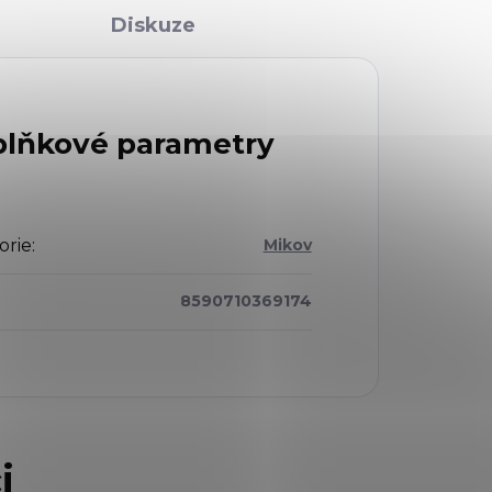
Diskuze
lňkové parametry
orie
:
Mikov
8590710369174