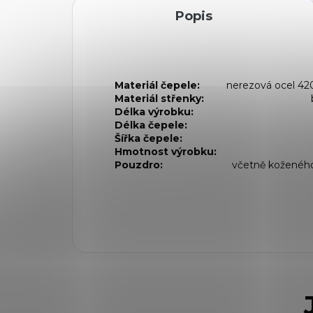
Popis
Materiál čepele:
nerezová ocel 42
Materiál střenky:
Délka výrobku:
Délka čepele:
Šířka čepele:
Hmotnost výrobku:
Pouzdro:
včetně koženéh