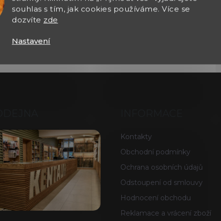
souhlas s tím, jak cookies používáme. Více se
dozvíte
zde
Nastavení
ODEJNA
INFORMACE
Kontakty
Obchodní podmínky
Ochrana osobních údajů
Odstoupení od smlouvy
Hodnocení obchodu
Reklamace a vrácení zboží