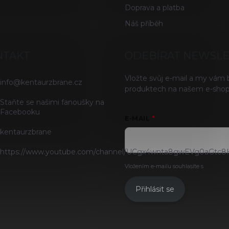
Doprava a platba
Náš příběh
NTAKT
ODEBÍRAT NEWSL
Vložte svůj e-mail a my vám
info
@
kentaurzbrane.cz
produktech na našem e-shop
Staňte se našimi fanoušky na
Facebooku
E-MAIL
kentaurzbrane
https://www.youtube.com/channel/UCgx4wnta8gwEVg0aGtc8
Vložením e-mailu souhlasíte s
podmínk
Přihlásit se