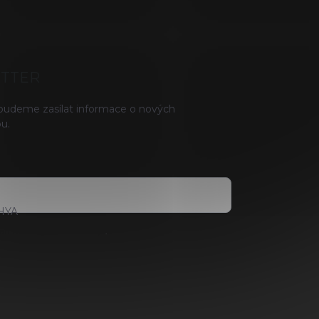
ETTER
 budeme zasílat informace o nových
u.
HYA
ami ochrany osobních údajů
.