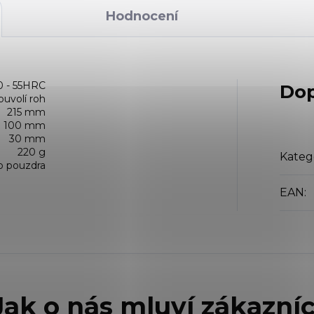
Hodnocení
0 - 55HRC
Dop
buvolí roh
215 mm
100 mm
30 mm
220 g
Kateg
o pouzdra
EAN
: