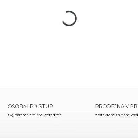
MŮŽEME DORUČIT DO:
19
Lovecký nůž Mikov Taiga s pe
vhodná pro snadné stahování
integrovaným do hřbetu čep
DETAILNÍ INFORMACE
OSOBNÍ PŘÍSTUP
PRODEJNA V PR
s výběrem vám rádi poradíme
zastavte se za námi os