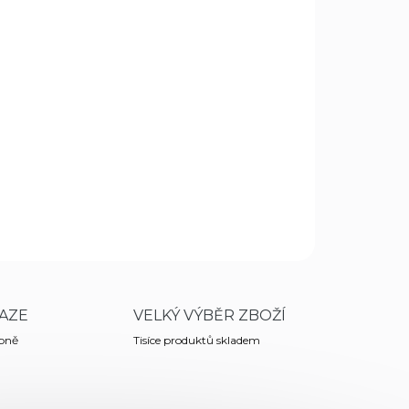
.8.2026
MOŽNOSTI DORUČENÍ
vnou čepelí - stahovací. Tvar čepele nože je
 ulovené zvěře - s páracím háčkem
ele.
ZEPTAT SE
HLÍDAT
AZE
VELKÝ VÝBĚR ZBOŽÍ
obně
Tisíce produktů skladem