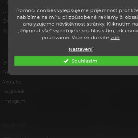
Hodnocení obchodu
Pomocí cookies vylepšujeme příjemnost prohlíže
Reklamace a vrácení zboží
nabízíme na míru přizpůsobené reklamy či obsa
Doprava a platba
analyzujeme návštěvnost stránky. Kliknutím n
„Přijmout vše“ vyjadřujete souhlas s tím, jak cook
Náš příběh
používáme. Více se dozvíte
zde
Nastavení
UŽITEČNÉ
Souhlasím
Blog
Recenze a hodnocení
Youtube
Facebook
Instagram
KONTAKT