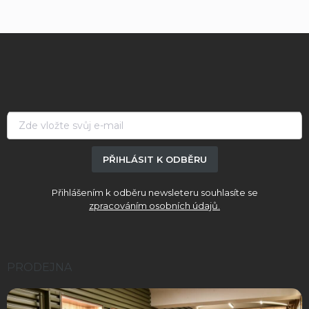
Z
á
p
a
t
í
PŘIHLÁSIT K ODBĚRU
Přihlášením k odběru newsleteru souhlasíte se
zpracováním osobních údajů.
PRODEJNA