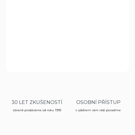
−
+
Přidat do košíku
K
T4E
RB43 Prac-Series, střelivo Rubber Ball Practice pro
zbraně T4E kalibru .43, vhodné pro treningovou střelbu a
obranu, hmotnost kuličky 0,75g, balení 10ks.
DETAILNÍ INFORMACE
ZEPTAT SE
HLÍDAT
30 LET ZKUŠENOSTÍ
OSOBNÍ PŘÍSTUP
zbraně prodáváme od roku 1993
s výběrem vám rádi poradíme