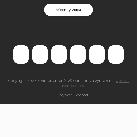
Všechny videa
Copyright 2026
Kentaur Zbraně
. Všechna práva vyhrazena.
Upravit
nastavení cookies
Vytvořil Shoptet