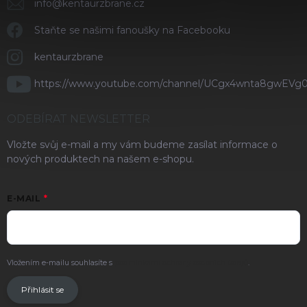
info
@
kentaurzbrane.cz
Staňte se našimi fanoušky na Facebooku
kentaurzbrane
https://www.youtube.com/channel/UCgx4wnta8gwEVg
ODEBÍRAT NEWSLETTER
Vložte svůj e-mail a my vám budeme zasílat informace o
nových produktech na našem e-shopu.
E-MAIL
Vložením e-mailu souhlasíte s
podmínkami ochrany osobních údajů
.
Přihlásit se