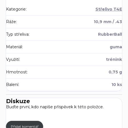
Kategorie
:
Střelivo T4E
Ráže
:
10,9 mm / .43
Typ střeliva
:
RubberBall
Materiál
:
guma
Využití
:
trénink
Hmotnost
:
0,75 g
Balení
:
10 ks
Diskuze
Buďte první, kdo napíše příspěvek k této položce.
Přidat komentář