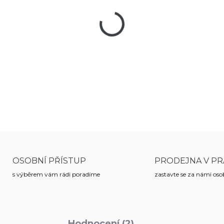
Kuchařský univerzální nůž Vi
hladký a úhledný.
DETAILNÍ INFORMACE
OSOBNÍ PŘÍSTUP
PRODEJNA V PR
s výběrem vám rádi poradíme
zastavte se za námi os
Hodnocení (2)