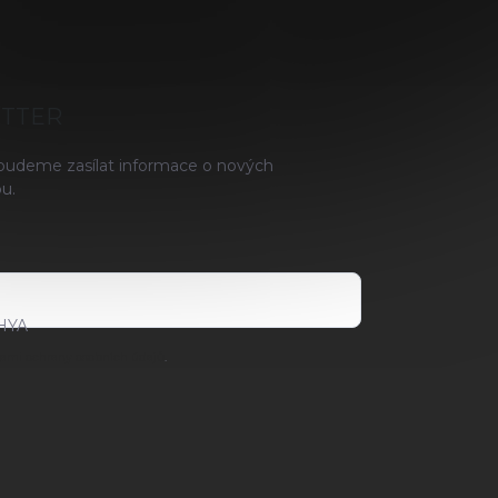
ETTER
 budeme zasílat informace o nových
u.
HYA
ami ochrany osobních údajů
.