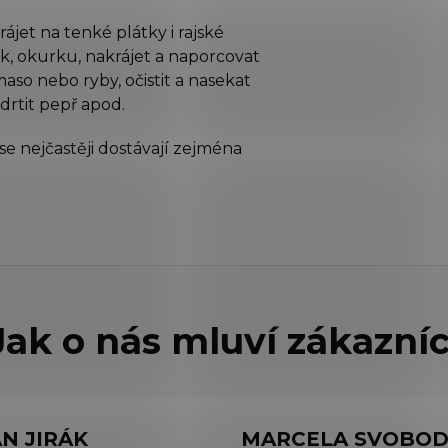
et na tenké plátky i rajské
ek, okurku, nakrájet a naporcovat
aso nebo ryby, očistit a nasekat
adrtit pepř apod.
e nejčastěji dostávají zejména
AN JIRÁK