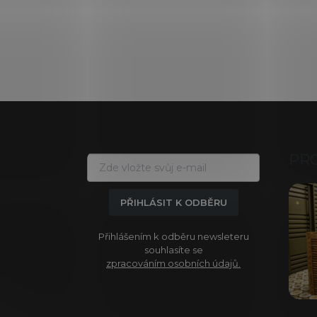
Z
á
p
a
PR
t
í
PŘIHLÁSIT K ODBĚRU
Přihlášením k odběru newsleteru
souhlasíte se
zpracováním osobních údajů.