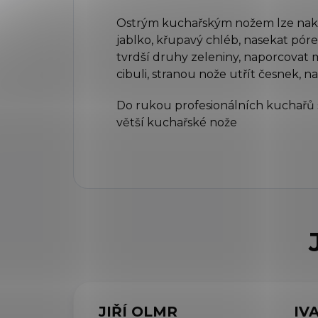
Ostrým kuchařským nožem lze nakráj
jablko, křupavý chléb, nasekat pór
tvrdší druhy zeleniny, naporcovat m
cibuli, stranou nože utřít česnek, n
Do rukou profesionálních kuchařů s
větší kuchařské nože
JIŘÍ OLMR
IV