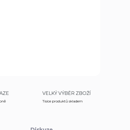
ctorinox s širokým ostřím. Povrch řezu bude
ZEPTAT SE
HLÍDAT
AZE
VELKÝ VÝBĚR ZBOŽÍ
obně
Tisíce produktů skladem
Diskuze