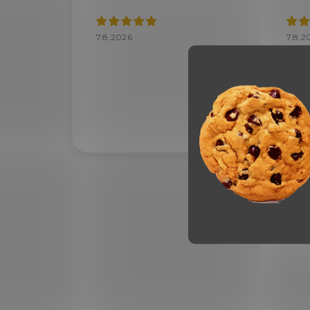
7.8.2026
7.8.2
Velký
doru