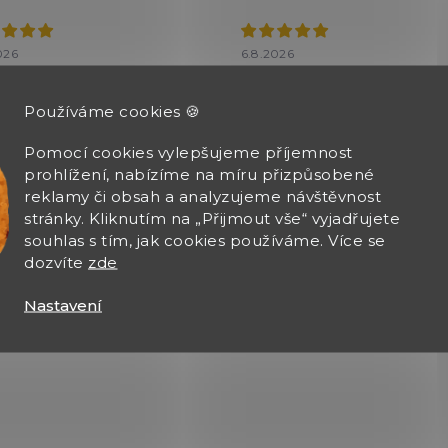
026
6.8.2026
 výběr zboží, rychle
čení zásilky
Používáme cookies 🍪
Pomocí cookies vylepšujeme příjemnost
prohlížení, nabízíme na míru přizpůsobené
reklamy či obsah a analyzujeme návštěvnost
stránky. Kliknutím na „Přijmout vše“ vyjadřujete
souhlas s tím, jak cookies používáme. Více se
dozvíte
zde
Zobrazit další hodnocení
Nastavení