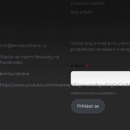
Doprava a platba
Náš příběh
NTAKT
ODEBÍRAT NEWSL
Vložte svůj e-mail a my vám
info
@
kentaurzbrane.cz
produktech na našem e-shop
Staňte se našimi fanoušky na
Facebooku
E-MAIL
kentaurzbrane
https://www.youtube.com/channel/UCgx4wnta8gwEVg0aGtc8
Vložením e-mailu souhlasíte s
podmínk
Přihlásit se