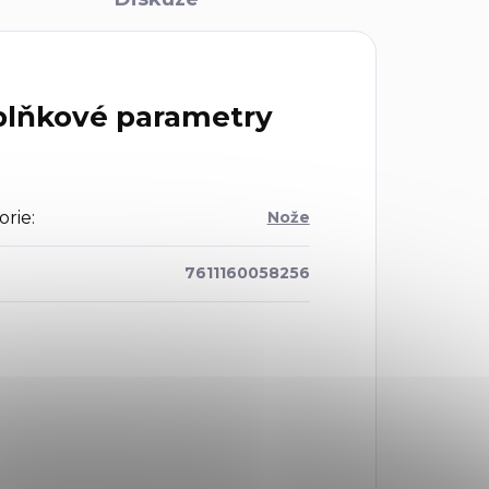
lňkové parametry
orie
:
Nože
7611160058256