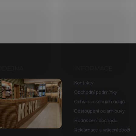
ODEJNA
INFORMACE
Kontakty
Obchodní podmínky
Ochrana osobních údajů
Odstoupení od smlouvy
Hodnocení obchodu
Reklamace a vrácení zboží