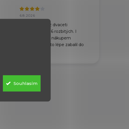
6.8.2026
Dorazili rychle, z dvaceti
plechovek bylo 6 rozbitých. I
když jsem před nákupem
požádal, abych to lépe zabalil do
dvou krabic.
Souhlasím