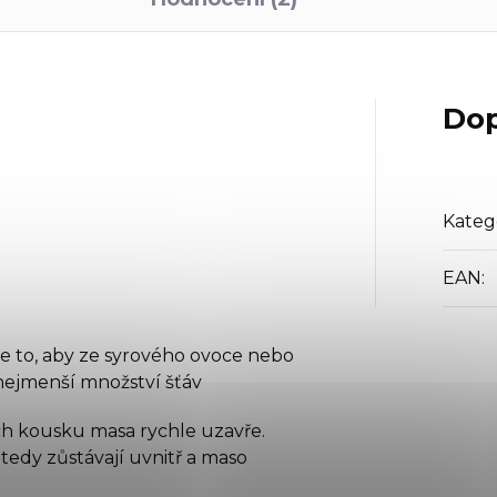
Dop
Kateg
EAN
:
e to, aby ze syrového ovoce nebo
nejmenší množství šťáv
ch kousku masa rychle uzavře.
 tedy zůstávají uvnitř a maso