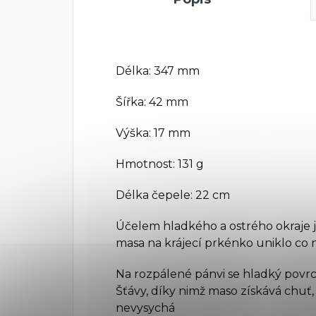
Délka: 347 mm
Šířka: 42 mm
Výška: 17 mm
Hmotnost: 131 g
Délka čepele: 22 cm
Účelem hladkého a ostrého okraje j
masa na krájecí prkénko uniklo co 
Na rozpálené pánvi se hladký povr
Šťávy, díky nimž maso získává chuť,
nevysychá