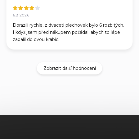
6.8.2026
Dorazili rychle, z dvaceti plechovek bylo 6 rozbitých.
I když jsem před nákupem požádal, abych to lépe
zabalil do dvou krabic.
Zobrazit další hodnocení
Z
á
p
a