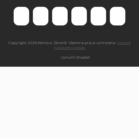
Copyright 2026
Kentaur Zbraně
. Všechna práva vyhrazena.
Upravit
nastavení cookies
Vytvořil Shoptet