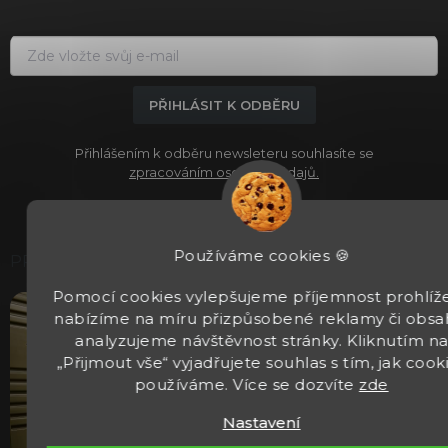
t
í
PŘIHLÁSIT K ODBĚRU
Přihlášením k odběru newsleteru souhlasíte se
zpracováním osobních údajů.
Používáme cookies 🍪
PRODEJNA
Pomocí cookies vylepšujeme příjemnost prohlíže
nabízíme na míru přizpůsobené reklamy či obsa
analyzujeme návštěvnost stránky. Kliknutím n
„Přijmout vše“ vyjadřujete souhlas s tím, jak cook
používáme. Více se dozvíte
zde
Nastavení