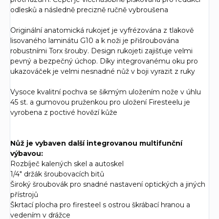
odlesků a následně precizně ručně vybroušena
Originální anatomická rukojeť je vyfrézována z tlakově
lisovaného laminátu G10 a k noži je přišroubována
robustními Torx šrouby. Design rukojeti zajišťuje velmi
pevný a bezpečný úchop. Díky integrovanému oku pro
ukazováček je velmi nesnadné nůž v boji vyrazit z ruky
Vysoce kvalitní pochva se šikmým uložením nože v úhlu
45 st. a gumovou pruženkou pro uložení Firesteelu je
vyrobena z poctivé hovězí kůže
Nůž je vybaven další integrovanou multifunční
výbavou:
Rozbíječ kalených skel a autoskel
1/4" držák šroubovacích bitů
Široký šroubovák pro snadné nastavení optických a jiných
přístrojů
Škrtací plocha pro firesteel s ostrou škrábací hranou a
vedením v drážce