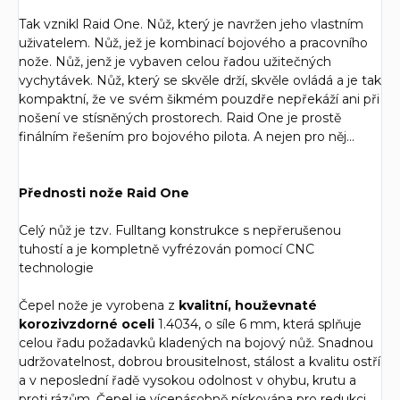
Tak vznikl Raid One. Nůž, který je navržen jeho vlastním
uživatelem. Nůž, jež je kombinací bojového a pracovního
nože. Nůž, jenž je vybaven celou řadou užitečných
vychytávek. Nůž, který se skvěle drží, skvěle ovládá a je tak
kompaktní, že ve svém šikmém pouzdře nepřekáží ani při
nošení ve stísněných prostorech. Raid One je prostě
finálním řešením pro bojového pilota. A nejen pro něj...
Přednosti nože Raid One
Celý nůž je tzv. Fulltang konstrukce s nepřerušenou
tuhostí a je kompletně vyfrézován pomocí CNC
technologie
Čepel nože je vyrobena z
kvalitní, houževnaté
korozivzdorné oceli
1.4034, o síle 6 mm, která splňuje
celou řadu požadavků kladených na bojový nůž. Snadnou
udržovatelnost, dobrou brousitelnost, stálost a kvalitu ostří
a v neposlední řadě vysokou odolnost v ohybu, krutu a
proti rázům. Čepel je vícenásobně pískována pro redukci