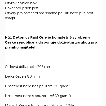
Otvírák pivních lahví
Boxer pro jeden prst
Otvory pro paracord pro snadné použití nože jako hrot
oštěpu
Nůž Detonics Raid One je kompletně vyroben v
České republice a disponuje doživotní zárukou pro
prvního majitele!
Celková délka nože:
205 mm
Délka čepele:
80 mm
Hmotnost nože bez pouzdra:
271 gramů
Hmotnost nože s pouzdrem:
360 gramů
Materiál čepele:
Korozivzdorná ocel 1.4034