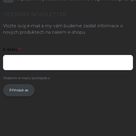
ODEBÍRAT NEWSLETTER
Vložte svůj e-mail a my vám budeme zasílat informace o
nových produktech na našem e-shopu.
E-MAIL
Vložením e-mailu souhlasíte s
podmínkami ochrany osobních údajů
.
Přihlásit se