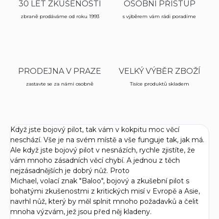
30 LET ZKUŠENOSTÍ
OSOBNÍ PŘÍSTUP
zbraně prodáváme od roku 1993
s výběrem vám rádi poradíme
PRODEJNA V PRAZE
VELKÝ VÝBĚR ZBOŽÍ
zastavte se za námi osobně
Tisíce produktů skladem
Když jste bojový pilot, tak vám v kokpitu moc věcí
neschází. Vše je na svém místě a vše funguje tak, jak má.
Ale když jste bojový pilot v nesnázích, rychle zjistíte, že
vám mnoho zásadních věcí chybí. A jednou z těch
nejzásadnějších je dobrý nůž. Proto
Michael, volací znak "Baloo", bojový a zkušební pilot s
bohatými zkušenostmi z kritických misí v Evropě a Asie,
navrhl nůž, který by měl splnit mnoho požadavků a čelit
mnoha výzvám, jež jsou před něj kladeny.