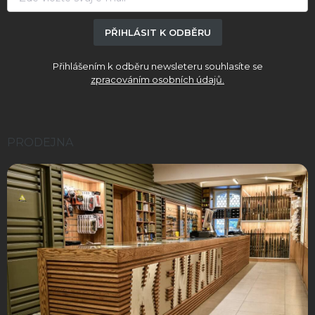
i
s
PŘIHLÁSIT K ODBĚRU
u
Přihlášením k odběru newsleteru souhlasíte se
zpracováním osobních údajů.
PRODEJNA