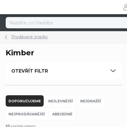
Přejít
na
obsah
Prodávané značky
Kimber
OTEVŘÍT FILTR
Ř
a
DOPORUČUJEME
NEJLEVNĚJŠÍ
NEJDRAŽŠÍ
z
e
NEJPRODÁVANĚJŠÍ
ABECEDNĚ
n
í
53
položek celkem