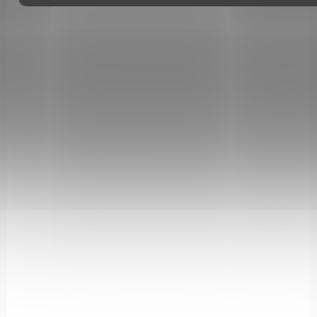
MOMENTÁLNĚ NEDOSTUPNÉ
Kimber Custom TLE/RL II 5" cal. 10mm Auto
37 882 Kč
Detail
Poloautomatická pistole Kimber Custom TLE/RL II v ráži .10mm
Auto, délka hlavně 5 ", 1 zásobník na 8 nábojů. Kimber USA.
ROZVOZ PO CELÉ ČR
62008