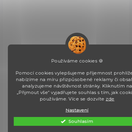
40 742 Kč
Detail
Oblíbená a přesná poloautomatická pistole se závitem Kimber
Custom TLE/RL II (TFS) v ráži 9mm Luger, délka hlavně 5 ", 1
zásobník na 9 nábojů. Kimber USA.
Používáme cookies 🍪
ROZVOZ PO CELÉ ČR
62062
Pomocí cookies vylepšujeme příjemnost prohlíže
nabízíme na míru přizpůsobené reklamy či obsa
analyzujeme návštěvnost stránky. Kliknutím n
„Přijmout vše“ vyjadřujete souhlas s tím, jak cook
používáme. Více se dozvíte
zde
Nastavení
Souhlasím