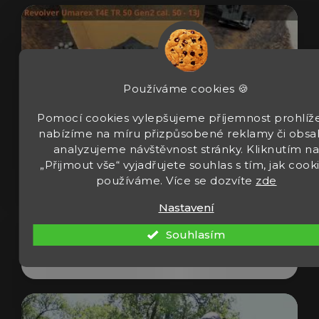
Používáme cookies 🍪
Pomocí cookies vylepšujeme příjemnost prohlíže
nabízíme na míru přizpůsobené reklamy či obsa
analyzujeme návštěvnost stránky. Kliknutím n
„Přijmout vše“ vyjadřujete souhlas s tím, jak cook
používáme. Více se dozvíte
zde
Revolver Umarex T4E TR 50 Gen2 cal 50
13J
Nastavení
Souhlasím
Zobrazit video