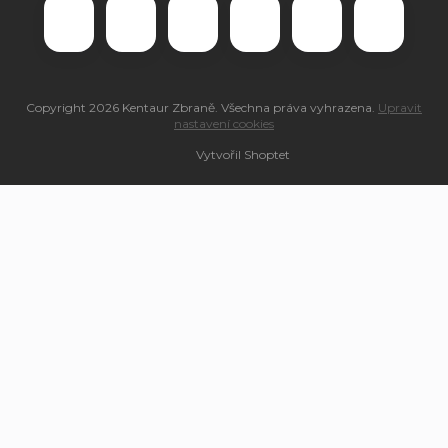
Copyright 2026
Kentaur Zbraně
. Všechna práva vyhrazena.
Upravit
nastavení cookies
Vytvořil Shoptet