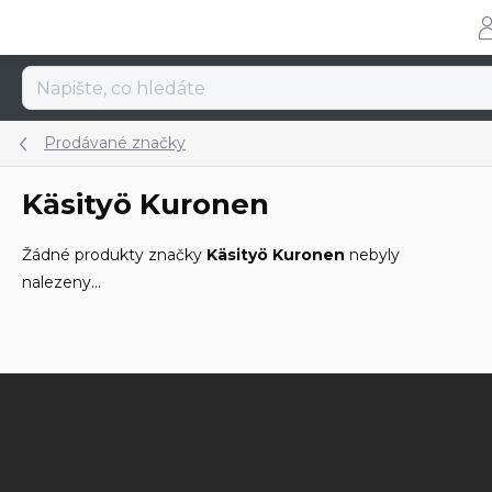
Přejít
na
obsah
Prodávané značky
Käsityö Kuronen
Žádné produkty značky
Käsityö Kuronen
nebyly
nalezeny...
Z
á
p
a
t