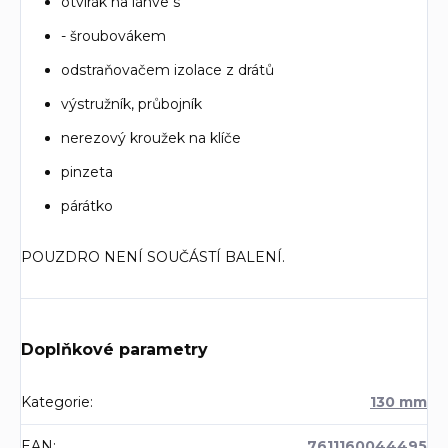
otvírák na láhve s
- šroubovákem
odstraňovačem izolace z drátů
výstružník, průbojník
nerezový kroužek na klíče
pinzeta
párátko
POUZDRO NENÍ SOUČÁSTÍ BALENÍ.
Doplňkové parametry
Kategorie
:
130 mm
EAN
:
7611160044495