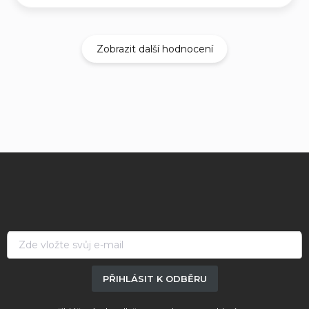
Zobrazit další hodnocení
Z
á
p
a
t
í
PŘIHLÁSIT K ODBĚRU