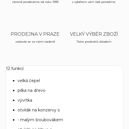
zbraně prodáváme od roku 1993
s výběrem vám rádi poradíme
PRODEJNA V PRAZE
VELKÝ VÝBĚR ZBOŽÍ
zastavte se za námi osobně
Tisíce produktů skladem
12 funkcí:
velká čepel
pilka na dřevo
vývrtka
otvírák na konzervy s
- malým šroubovákem