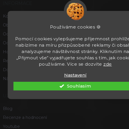
INFORMACE
Kontakty
Obchodní podmínky
Používáme cookies 🍪
Ochrana osobních údajů
Pomocí cookies vylepšujeme příjemnost prohlíže
Odstoupení od smlouvy
nabízíme na míru přizpůsobené reklamy či obsa
analyzujeme návštěvnost stránky. Kliknutím n
Hodnocení obchodu
„Přijmout vše“ vyjadřujete souhlas s tím, jak cook
Reklamace a vrácení zboží
používáme. Více se dozvíte
zde
Doprava a platba
Nastavení
Náš příběh
Souhlasím
UŽITEČNÉ
Blog
Recenze a hodnocení
Youtube