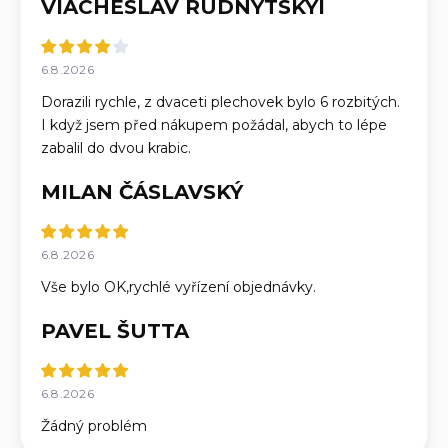
VIACHESLAV RUDNYTSKYI
6.8.2026
Dorazili rychle, z dvaceti plechovek bylo 6 rozbitých.
I když jsem před nákupem požádal, abych to lépe
zabalil do dvou krabic.
MILAN ČÁSLAVSKÝ
6.8.2026
Vše bylo OK,rychlé vyřízení objednávky.
PAVEL ŠUTTA
6.8.2026
Žádný problém