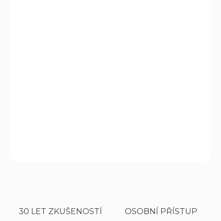
DORUČIT DO:
10.8.2026
MOŽNOSTI
DORUČENÍ
−
+
Přidat do košíku
Stylový, elegantní a multifunkční kapesní nůž o velikosti
130 mm s pojistkou velké čepele.
DETAILNÍ INFORMACE
ZEPTAT SE
HLÍDAT
30 LET ZKUŠENOSTÍ
OSOBNÍ PŘÍSTUP