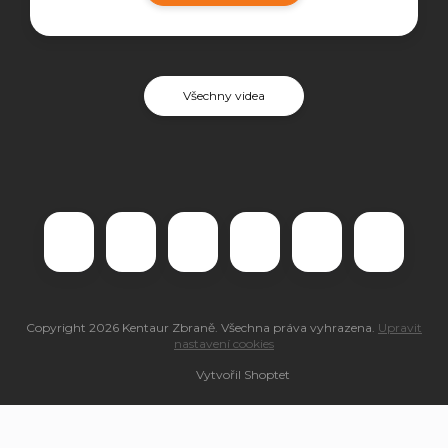
Všechny videa
Copyright 2026
Kentaur Zbraně
. Všechna práva vyhrazena.
Upravit
nastavení cookies
Vytvořil Shoptet