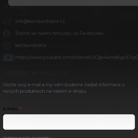
KONTAKT
info
@
kentaurzbrane.cz
Staňte se našimi fanoušky na Facebooku
kentaurzbrane
https://www.youtube.com/channel/UCgx4wnta8gwEVg
ODEBÍRAT NEWSLETTER
Vložte svůj e-mail a my vám budeme zasílat informace o
nových produktech na našem e-shopu.
E-MAIL
Vložením e-mailu souhlasíte s
podmínkami ochrany osobních údajů
.