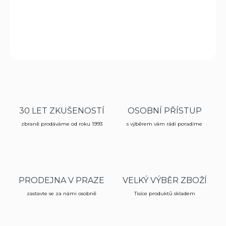
značky
Ka-bar
.
DETAILNÍ INFORMACE
ZEPTAT SE
HLÍDAT
30 LET ZKUŠENOSTÍ
OSOBNÍ PŘÍSTUP
zbraně prodáváme od roku 1993
s výběrem vám rádi poradíme
PRODEJNA V PRAZE
VELKÝ VÝBĚR ZBOŽÍ
zastavte se za námi osobně
Tisíce produktů skladem