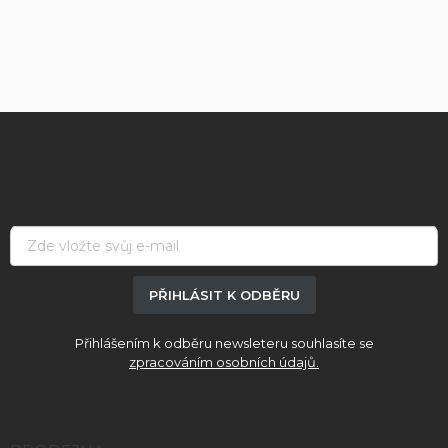
Z
á
p
a
t
í
PŘIHLÁSIT K ODBĚRU
Přihlášením k odběru newsleteru souhlasíte se
zpracováním osobních údajů.