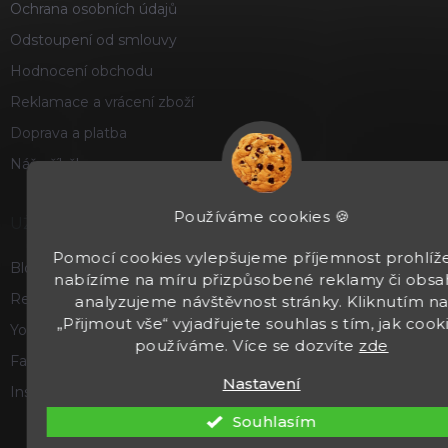
Ochrana osobních údajů
Odstoupení od smlouvy
Hodnocení obchodu
Reklamace a vrácení zboží
Doprava a platba
Náš příběh
Používáme cookies 🍪
UŽITEČNÉ
Pomocí cookies vylepšujeme příjemnost prohlíže
Blog
nabízíme na míru přizpůsobené reklamy či obsa
Recenze a hodnocení
analyzujeme návštěvnost stránky. Kliknutím n
„Přijmout vše“ vyjadřujete souhlas s tím, jak cook
Youtube
používáme. Více se dozvíte
zde
Facebook
Nastavení
Instagram
Souhlasím