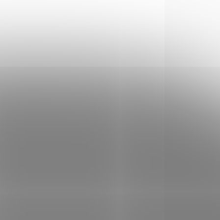
Náboj Hornady cal. 22
LR
r
147 Kč
Do košíku
Kulový malorážkový náboj
Hornady .22 LR, 40 gr. .
Baleno po 50-ti kusech.
ing
NOVINKA
240
90500
POUZE OSOBNÍ
VYZVEDNUTÍ