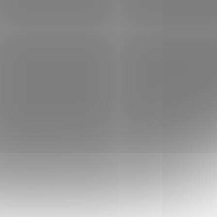
Do košíku
Náboj kulový Hornady,
Critical Defense, 9mm
ý
Luger, 115gr, FTX PRO
á
NÁKUP TĚCHTO NÁBOJŮ
rz
JE VYŽADOVANÁ
VYJÍMKA PRO STŘELIVO
vou
A-I
POUZE OSOBNÍ
362
90242
VYZVEDNUTÍ