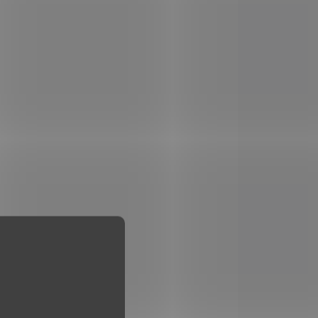
KU U
NA OBJEDNÁVKU U
ELE
DODAVATELE
Náboj kulový
Hornady, Critical
m
Defense, .357 Mag.,
CD
125GR, FTX CD
1 115 Kč
Do košíku
Náboj kulový Hornady,
 9mm
Critical Defense, .357 Mag.,
125gr, FTX
OJŮ