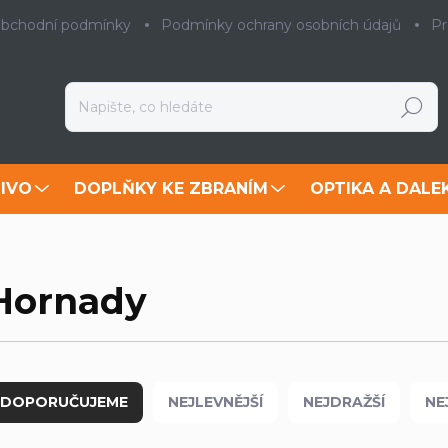
bchodní podmínky
Podmínky ochrany osobních údajů
Pr
Hledat
IVO
DOPLŇKY KE ZBRANÍM
OPTIKA A DALE
Hornady
DOPORUČUJEME
NEJLEVNĚJŠÍ
NEJDRAŽŠÍ
NE