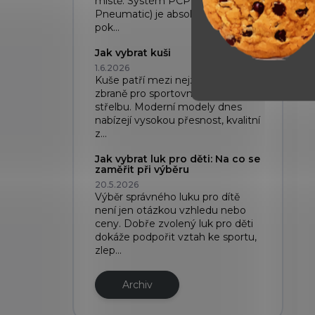
místě. Systém PCP (Pre-Charged
Pneumatic) je absolutní špička,
pok...
Jak vybrat kuši
1.6.2026
Kuše patří mezi nejzajímavější
zbraně pro sportovní i rekreační
střelbu. Moderní modely dnes
nabízejí vysokou přesnost, kvalitní
z...
Jak vybrat luk pro děti: Na co se
zaměřit při výběru
20.5.2026
Výběr správného luku pro dítě
není jen otázkou vzhledu nebo
ceny. Dobře zvolený luk pro děti
dokáže podpořit vztah ke sportu,
zlep...
Archiv