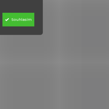
VO
Souhlasím
0310
90250
KU U
MOMENTÁLNĚ NEDOSTUPNÉ
ELE
*
Náboj kulový
Hornady, Critical
l,
Defense, 9mm Luger,
D
115gr FTX CD
1 000 Kč