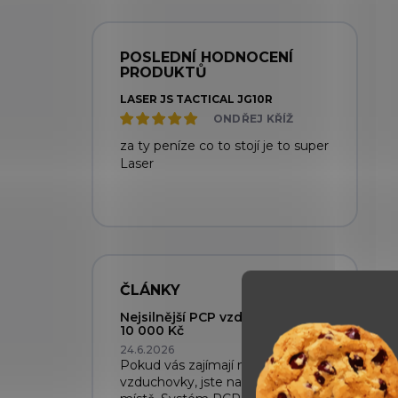
POSLEDNÍ HODNOCENÍ
PRODUKTŮ
LASER JS TACTICAL JG10R
ONDŘEJ KŘÍŽ
za ty peníze co to stojí je to super
Laser
ČLÁNKY
Nejsilnější PCP vzduchovky do
10 000 Kč
24.6.2026
Pokud vás zajímají nejsilnější PCP
vzduchovky, jste na správném