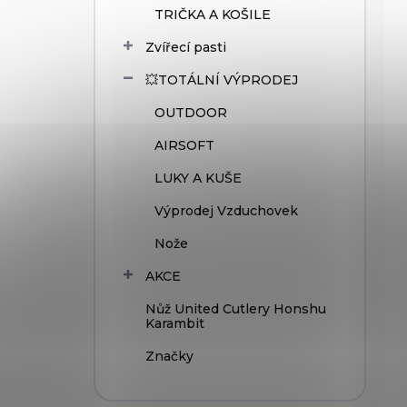
TRIČKA A KOŠILE
Zvířecí pasti
💥TOTÁLNÍ VÝPRODEJ
OUTDOOR
AIRSOFT
LUKY A KUŠE
Výprodej Vzduchovek
Nože
AKCE
Nůž United Cutlery Honshu
Karambit
Značky