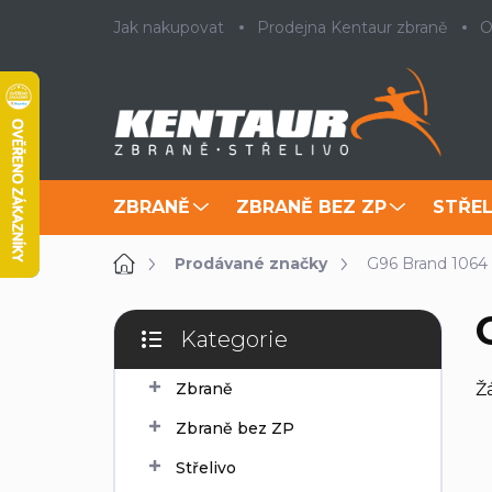
Přejít
Jak nakupovat
Prodejna Kentaur zbraně
O
na
obsah
ZBRANĚ
ZBRANĚ BEZ ZP
STŘEL
Domů
Prodávané značky
G96 Brand 1064
P
Kategorie
o
Přeskočit
s
kategorie
Zbraně
Ž
t
r
Zbraně bez ZP
a
n
Střelivo
n