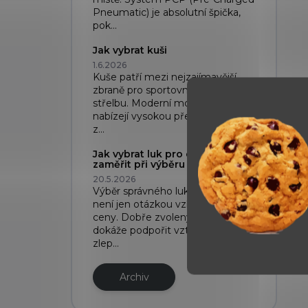
Pneumatic) je absolutní špička,
pok...
Jak vybrat kuši
1.6.2026
Kuše patří mezi nejzajímavější
zbraně pro sportovní i rekreační
střelbu. Moderní modely dnes
nabízejí vysokou přesnost, kvalitní
z...
Jak vybrat luk pro děti: Na co se
zaměřit při výběru
20.5.2026
Výběr správného luku pro dítě
není jen otázkou vzhledu nebo
ceny. Dobře zvolený luk pro děti
dokáže podpořit vztah ke sportu,
zlep...
Archiv