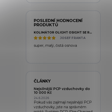
POSLEDNÍ HODNOCENÍ
PRODUKTŮ
KOLIMÁTOR OLIGHT OSIGHT SE RED DOT/CIRCLE 2/32 MOA - ČERVENÁ TEČKA/KRUH
JOSEF FRANTA
super, malý, čistá osnova
ČLÁNKY
Nejsilnější PCP vzduchovky do
10 000 Kč
24.6.2026
Pokud vás zajímají nejsilnější PCP
vzduchovky, jste na správném
místě. Systém PCP (Pre-Charged