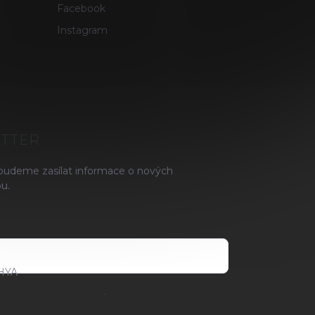
Facebook
Instagram
ETTER
 budeme zasílat informace o nových
u.
HYA
ami ochrany osobních údajů
.