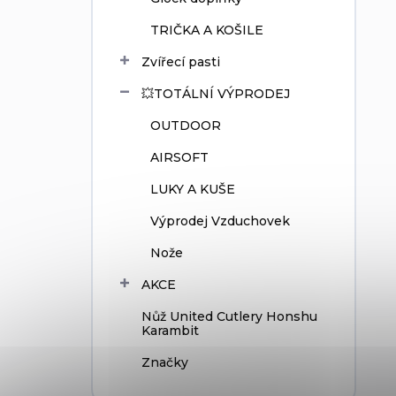
TRIČKA A KOŠILE
Zvířecí pasti
💥TOTÁLNÍ VÝPRODEJ
OUTDOOR
AIRSOFT
LUKY A KUŠE
Výprodej Vzduchovek
Nože
AKCE
Nůž United Cutlery Honshu
Karambit
Značky