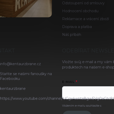
Odstoupení od smlouvy
Hodnocení obchodu
Reklamace a vrácení zboží
Doprava a platba
Náš příběh
NTAKT
ODEBÍRAT NEWSL
Vložte svůj e-mail a my vám
info
@
kentaurzbrane.cz
produktech na našem e-shop
Staňte se našimi fanoušky na
Facebooku
E-MAIL
kentaurzbrane
https://www.youtube.com/channel/UCgx4wnta8gwEVg0aGtc8
Vložením e-mailu souhlasíte s
podmínk