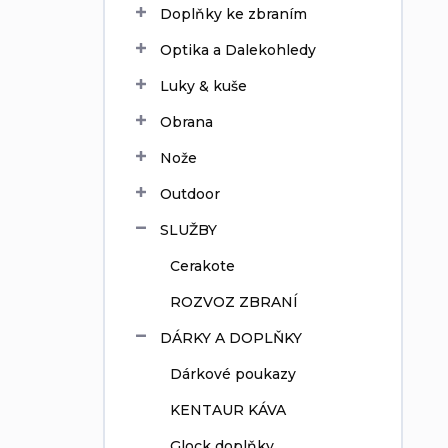
Doplňky ke zbraním
í
p
Optika a Dalekohledy
a
n
Luky & kuše
e
Obrana
l
Nože
Outdoor
SLUŽBY
Cerakote
ROZVOZ ZBRANÍ
DÁRKY A DOPLŇKY
Dárkové poukazy
KENTAUR KÁVA
Glock doplňky