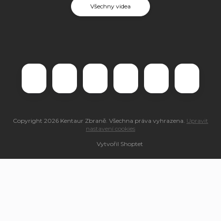
Všechny videa
Copyright 2026
Kentaur Zbraně
. Všechna práva vyhrazena.
Upravit
nastavení cookies
Vytvořil Shoptet