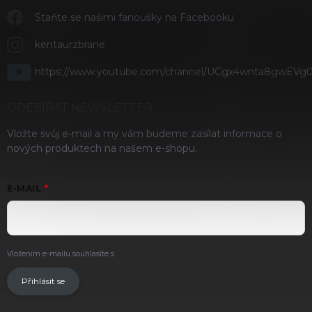
Staňte se našimi fanoušky na Facebooku
kentaurzbrane
https://www.youtube.com/channel/UCgx4wnta8gwEVg
ODEBÍRAT NEWSLETTER
Vložte svůj e-mail a my vám budeme zasílat informace o
nových produktech na našem e-shopu.
E-MAIL
Vložením e-mailu souhlasíte s
podmínkami ochrany osobních údajů
.
Přihlásit se