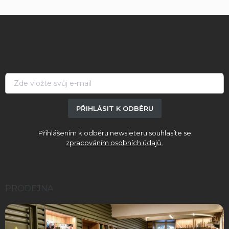
Z
á
p
a
t
í
PŘIHLÁSIT K ODBĚRU
Přihlášením k odběru newsleteru souhlasíte se
zpracováním osobních údajů.
PRODEJNA