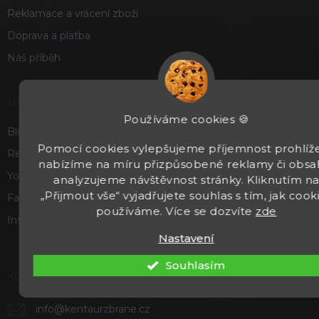
Reklamace a vrácení zboží
Doprava a platba
Náš příběh
UŽITEČNÉ
Používáme cookies 🍪
Blog
Pomocí cookies vylepšujeme příjemnost prohlíže
Recenze a hodnocení
nabízíme na míru přizpůsobené reklamy či obsa
Youtube
analyzujeme návštěvnost stránky. Kliknutím n
„Přijmout vše“ vyjadřujete souhlas s tím, jak cook
Facebook
používáme. Více se dozvíte
zde
Instagram
Nastavení
Souhlasím
KONTAKT
info
@
kentaurzbrane.cz