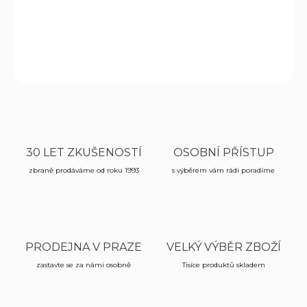
délka nože 27 cm
DETAILNÍ INFORMACE
ZEPTAT SE
HLÍDAT
30 LET ZKUŠENOSTÍ
OSOBNÍ PŘÍSTUP
zbraně prodáváme od roku 1993
s výběrem vám rádi poradíme
PRODEJNA V PRAZE
VELKÝ VÝBĚR ZBOŽÍ
zastavte se za námi osobně
Tisíce produktů skladem