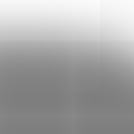
al
Train + Protect, 9mm
GR
Luger, 115GR, VHP
1 350 Kč
Do košíku
Náboj kulový Federal, Train
+ Protect, 9mm Luger,
6g),
115GR, VHP