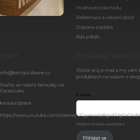
Hodnocení obchodu
Reklamace a vrácení zboží
Doprava a platba
Náš příběh
NTAKT
ODEBÍRAT NEWSL
Vložte svůj e-mail a my vám
info
@
kentaurzbrane.cz
produktech na našem e-shop
Staňte se našimi fanoušky na
Facebooku
E-MAIL
kentaurzbrane
https://www.youtube.com/channel/UCgx4wnta8gwEVg0aGtc8
Vložením e-mailu souhlasíte s
podmínk
Přihlásit se