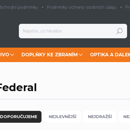
bchodní podmínky
Podmínky ochrany osobních údajů
Pr
Hledat
IVO
DOPLŇKY KE ZBRANÍM
OPTIKA A DALE
Federal
DOPORUČUJEME
NEJLEVNĚJŠÍ
NEJDRAŽŠÍ
NE