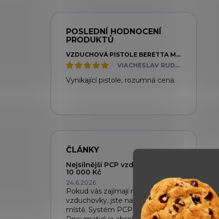
POSLEDNÍ HODNOCENÍ
PRODUKTŮ
VZDUCHOVÁ PISTOLE BERETTA MOD. 92 FS
VIACHESLAV RUDNYTSKYI
Vynikající pistole, rozumná cena.
ČLÁNKY
Nejsilnější PCP vzduchovky do
10 000 Kč
24.6.2026
Pokud vás zajímají nejsilnější PCP
vzduchovky, jste na správném
místě. Systém PCP (Pre-Charged