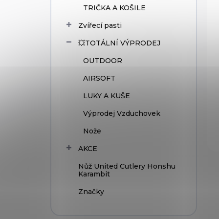
TRIČKA A KOŠILE
Zvířecí pasti
💥TOTÁLNÍ VÝPRODEJ
OUTDOOR
AIRSOFT
LUKY A KUŠE
Výprodej Vzduchovek
Nože
AKCE
Nůž United Cutlery Honshu
Karambit
Značky