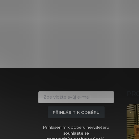
Z
á
p
a
PR
t
í
PŘIHLÁSIT K ODBĚRU
Přihlášením k odběru newsleteru
souhlasíte se