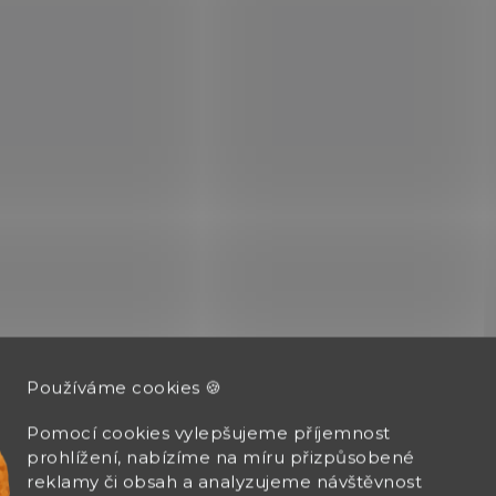
c
í
p
r
v
k
y
v
ý
p
i
s
u
Používáme cookies 🍪
Pomocí cookies vylepšujeme příjemnost
prohlížení, nabízíme na míru přizpůsobené
reklamy či obsah a analyzujeme návštěvnost