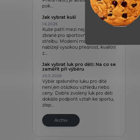
Pneumatic) je absolutní špička,
pok...
Jak vybrat kuši
1.6.2026
Kuše patří mezi nejzajímavější
zbraně pro sportovní i rekreační
střelbu. Moderní modely dnes
nabízejí vysokou přesnost, kvalitní
z...
Jak vybrat luk pro děti: Na co se
zaměřit při výběru
20.5.2026
Výběr správného luku pro dítě
není jen otázkou vzhledu nebo
ceny. Dobře zvolený luk pro děti
dokáže podpořit vztah ke sportu,
zlep...
Archiv