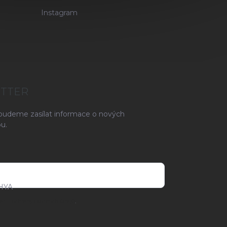
Instagram
ETTER
 budeme zasílat informace o nových
u.
HYA
ami ochrany osobních údajů
.