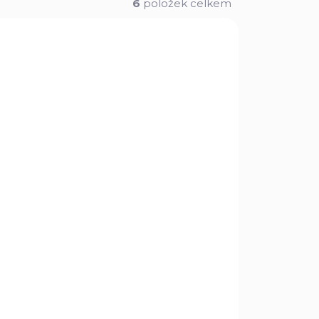
6
položek celkem
POUZE OSOBNÍ
3612
AE9SJPC1
VYZVEDNUTÍ
TAZ
NA DOTAZ
Náboj kulový Federal,
LR
American Eagle,
9mm Luger, 130GR,
Syntech PCC Pistol
595 Kč
Caliber Carbine
Do košíku
LR,