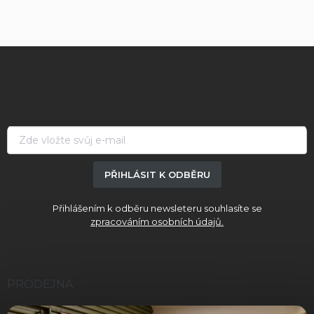
Z
á
p
a
t
í
PŘIHLÁSIT K ODBĚRU
Přihlášením k odběru newsleteru souhlasíte se
zpracováním osobních údajů.
PRODEJNA