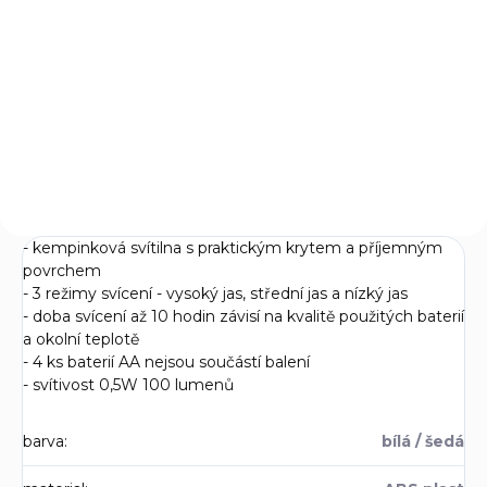
Do košíku
Do košíku
Malá kempinková svítilna
Kempingová svítilna s
fungujicí po jednoduchém
kuželovým reflektorem a 5 mm
vysunutím těla svítilny.
LED diodami Nichia™
- kempinková svítilna s praktickým krytem a příjemným
povrchem
- 3 režimy svícení - vysoký jas, střední jas a nízký jas
- doba svícení až 10 hodin závisí na kvalitě použitých baterií
a okolní teplotě
- 4 ks baterií AA nejsou součástí balení
- svítivost 0,5W 100 lumenů
barva
:
bílá / šedá