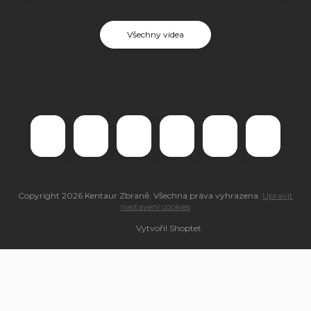
Všechny videa
Copyright 2026
Kentaur Zbraně
. Všechna práva vyhrazena.
Upravit
nastavení cookies
Vytvořil Shoptet