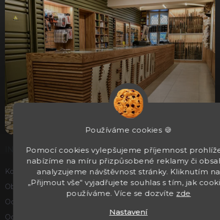
Používáme cookies 🍪
INFORMACE
Pomocí cookies vylepšujeme příjemnost prohlíže
nabízíme na míru přizpůsobené reklamy či obsa
Kontakty
analyzujeme návštěvnost stránky. Kliknutím n
„Přijmout vše“ vyjadřujete souhlas s tím, jak cook
Obchodní podmínky
používáme. Více se dozvíte
zde
Ochrana osobních údajů
Nastavení
Odstoupení od smlouvy