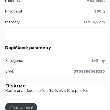
material
:
ABS plast
hmotnost
:
280 g
rozmery
:
13 x 16,5 cm
Doplňkové parametry
Kategorie
:
Svítilny
EAN
:
5709388068330
Diskuze
Buďte první, kdo napíše příspěvek k této položce.
Přidat komentář