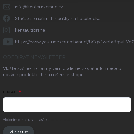
info
@
kentaurzbrane.cz
Staňte se našimi fanoušky na Facebooku
kentaurzbrane
https://www.youtube.com/channel/UCgx4wnta8gwEVg
ODEBÍRAT NEWSLETTER
Vložte svůj e-mail a my vám budeme zasílat informace o
nových produktech na našem e-shopu.
E-MAIL
Vložením e-mailu souhlasíte s
podmínkami ochrany osobních údajů
.
Přihlásit se