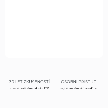
−
+
Přidat do košíku
Kempinková svítilna s krytem a třemi režimy svícení,
svítivost 100 lumenů, na 4ks AA baterií, doba svícení až
10h
DETAILNÍ INFORMACE
ZEPTAT SE
HLÍDAT
30 LET ZKUŠENOSTÍ
OSOBNÍ PŘÍSTUP
zbraně prodáváme od roku 1993
s výběrem vám rádi poradíme