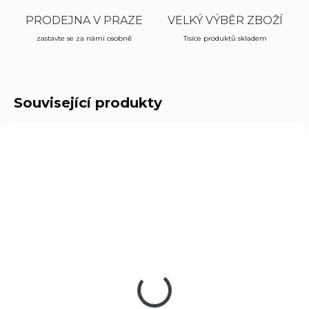
PRODEJNA V PRAZE
VELKÝ VÝBĚR ZBOŽÍ
zastavte se za námi osobně
Tisíce produktů skladem
Související produkty
O-680098
C-0842
NA OBJEDNÁVKU U DODAVATELE
NA OBJEDNÁVKU U DODAVATELE
Easy Camp skládací
Coghlan´s svítilna
svítilna Cantil
LED Micro Lantern
380 Kč
329 Kč