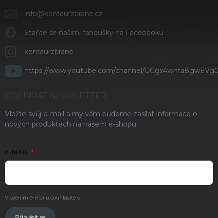
info
@
kentaurzbrane.cz
Staňte se našimi fanoušky na Facebooku
kentaurzbrane
https://www.youtube.com/channel/UCgx4wnta8gwEVg
ODEBÍRAT NEWSLETTER
Vložte svůj e-mail a my vám budeme zasílat informace o
nových produktech na našem e-shopu.
E-MAIL
Vložením e-mailu souhlasíte s
podmínkami ochrany osobních údajů
.
Přihlásit se