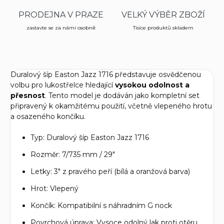
PRODEJNA V PRAZE
VELKÝ VÝBĚR ZBOŽÍ
zastavte se za námi osobně
Tisíce produktů skladem
Duralový šíp Easton Jazz 1716 představuje osvědčenou
volbu pro lukostřelce hledající
vysokou odolnost a
přesnost
. Tento model je dodáván jako kompletní set
připravený k okamžitému použití, včetně vlepeného hrotu
a osazeného končíku.
Typ: Duralový šíp Easton Jazz 1716
Rozměr: 7/735 mm / 29"
Letky: 3" z pravého peří (bílá a oranžová barva)
Hrot: Vlepený
Končík: Kompatibilní s náhradním G nock
Povrchová úprava: Vysoce odolný lak proti otěru