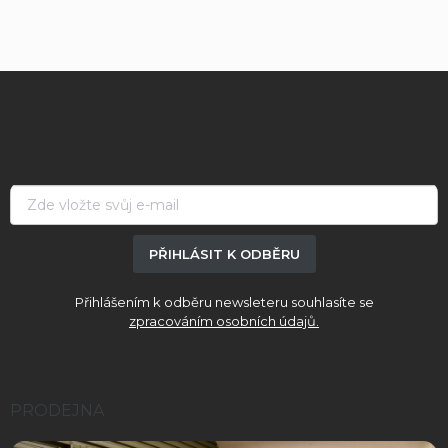
Z
á
p
a
t
í
PŘIHLÁSIT K ODBĚRU
Přihlášením k odběru newsleteru souhlasíte se
zpracováním osobních údajů.
PRODEJNA