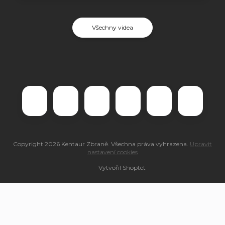
Všechny videa
Copyright 2026
Kentaur Zbraně
. Všechna práva vyhrazena.
Upravit
nastavení cookies
Vytvořil Shoptet