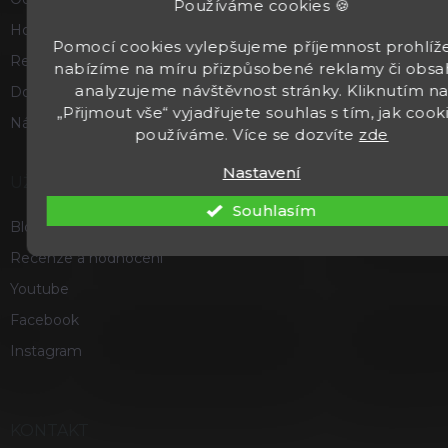
Používáme cookies 🍪
Hodnocení obchodu
Pomocí cookies vylepšujeme příjemnost prohlíže
Reklamace a vrácení zboží
nabízíme na míru přizpůsobené reklamy či obsa
analyzujeme návštěvnost stránky. Kliknutím n
Doprava a platba
„Přijmout vše“ vyjadřujete souhlas s tím, jak cook
Náš příběh
používáme. Více se dozvíte
zde
Nastavení
UŽITEČNÉ
Souhlasím
Blog
Recenze a hodnocení
Youtube
Facebook
Instagram
KONTAKT