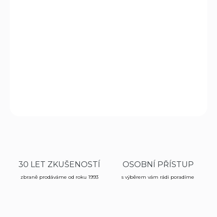
−
+
Přidat do košíku
Duralový šíp
Easton Jazz 1716
o délce 735 mm je díky
osazení
letkami z peří
vhodný pro střelbu z tradičních
dlouhých luků.
DETAILNÍ INFORMACE
ZEPTAT SE
HLÍDAT
30 LET ZKUŠENOSTÍ
OSOBNÍ PŘÍSTUP
zbraně prodáváme od roku 1993
s výběrem vám rádi poradíme