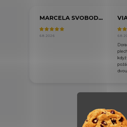
MARCELA SVOBODOVÁ
6.8.2026
6.8.2
Doraz
plec
když
požád
dvou