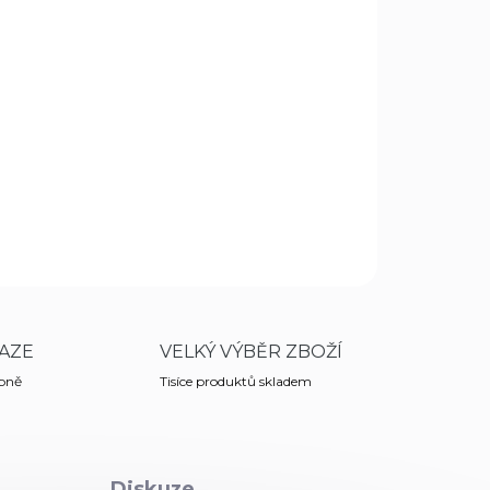
Přidat do košíku
elcro
ZEPTAT SE
HLÍDAT
AZE
VELKÝ VÝBĚR ZBOŽÍ
obně
Tisíce produktů skladem
Diskuze