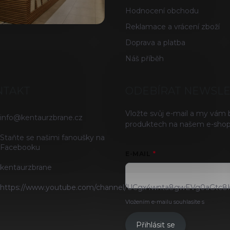
Hodnocení obchodu
Reklamace a vrácení zboží
Doprava a platba
Náš příběh
NTAKT
ODEBÍRAT NEWSL
Vložte svůj e-mail a my vám
info
@
kentaurzbrane.cz
produktech na našem e-shop
Staňte se našimi fanoušky na
Facebooku
E-MAIL
kentaurzbrane
https://www.youtube.com/channel/UCgx4wnta8gwEVg0aGtc8
Vložením e-mailu souhlasíte s
podmínk
Přihlásit se