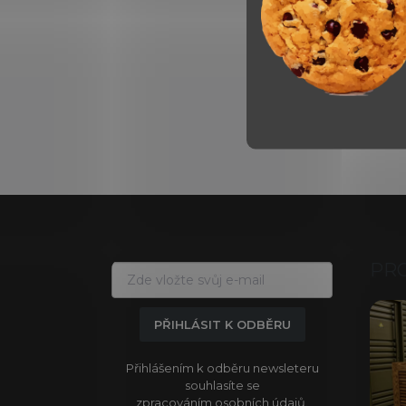
Z
á
p
a
PR
t
í
PŘIHLÁSIT K ODBĚRU
Přihlášením k odběru newsleteru
souhlasíte se
zpracováním osobních údajů.