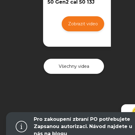
50 Gen2 cal 50 13J
Zobrazit video
Všechny videa
Pro zakoupení zbraní PO potřebujete
Zapsanou autorizaci.
Návod najdete u
nás na blogu