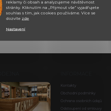
reklamy či obsah a analyzujeme návštěvnost
stránky. Kliknutím na „Přijmout vše“ vyjadřujete
souhlas s tím, jak cookies používáme. Více se
dozvíte
zde
Nastavení
ODEJNA
INFORMACE
Kontakty
Obchodní podmínky
Ochrana osobních údajů
Odstoupení od smlouvy