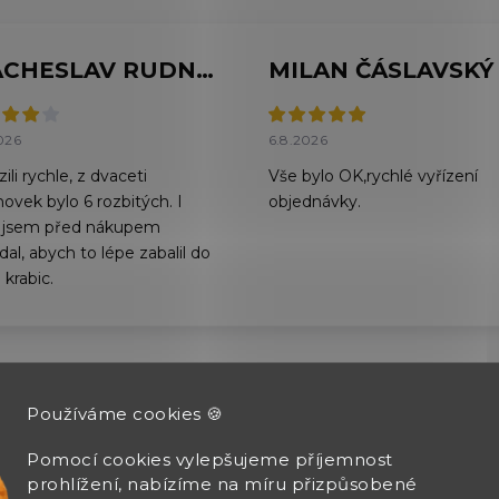
VIACHESLAV RUDNYTSKYI
MILAN ČÁSLAVSKÝ
026
6.8.2026
ili rychle, z dvaceti
Vše bylo OK,rychlé vyřízení
hovek bylo 6 rozbitých. I
objednávky.
 jsem před nákupem
al, abych to lépe zabalil do
 krabic.
Zobrazit další hodnocení
Používáme cookies 🍪
Pomocí cookies vylepšujeme příjemnost
prohlížení, nabízíme na míru přizpůsobené