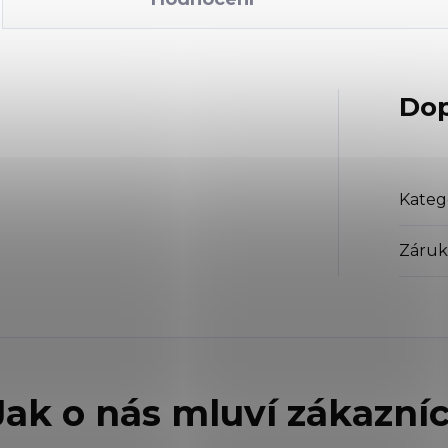
Dop
Kateg
Záruk