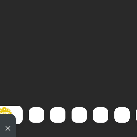
Gen2 cal 50
IGT Whisper GEN2 
4,5mm
Zobrazit video
Zobrazit video