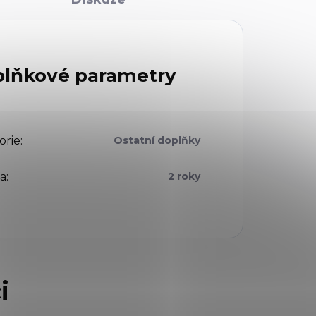
lňkové parametry
orie
:
Ostatní doplňky
a
:
2 roky