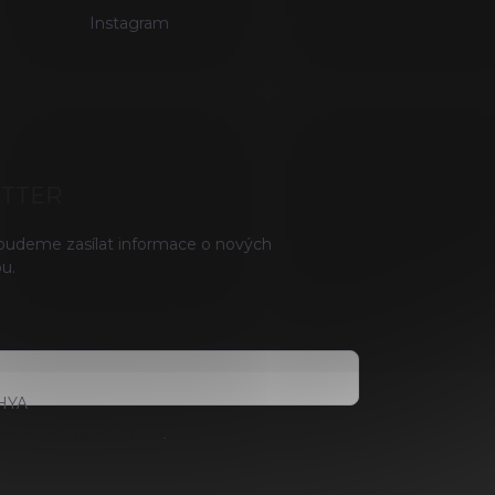
Instagram
ETTER
 budeme zasílat informace o nových
u.
HYA
ami ochrany osobních údajů
.