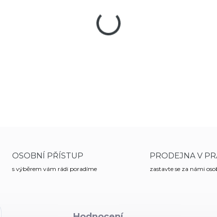
−
+
Držák na rukavice - závěs s V
OSOBNÍ PŘÍSTUP
PRODEJNA V PR
s výběrem vám rádi poradíme
zastavte se za námi os
Hodnocení