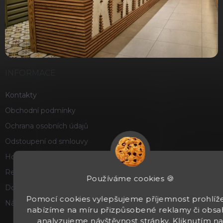
INFORMACE
Kontakty
Obchodní podmínky
Ochrana osobních údajů
Odstoupení od smlouvy
Hodnocení obchodu
Reklamace a vrácení zboží
Používáme cookies 🍪
Doprava a platba
Pomocí cookies vylepšujeme příjemnost prohlíže
Náš příběh
nabízíme na míru přizpůsobené reklamy či obsa
analyzujeme návštěvnost stránky. Kliknutím n