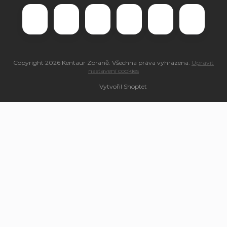
Copyright 2026
Kentaur Zbraně
. Všechna práva vyhrazena.
Upravit
nastavení cookies
Vytvořil Shoptet