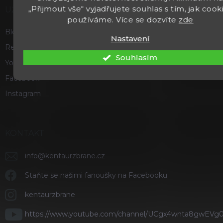
„Přijmout vše“ vyjadřujete souhlas s tím, jak cook
UŽITEČNÉ
používáme. Více se dozvíte
zde
Blog
Nastavení
Recenze a hodnocení
Souhlasím
Youtube
Facebook
Instagram
KONTAKT
info
@
kentaurzbrane.cz
Staňte se našimi fanoušky na Facebooku
kentaurzbrane
https://www.youtube.com/channel/UCgx4wnta8gwEVg