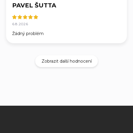
PAVEL ŠUTTA
6.8.2026
Žádný problém
Zobrazit další hodnocení
Z
á
p
a