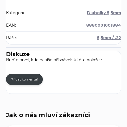
Kategorie
:
Diabolky 5,5mm
EAN
:
8880001001884
Ráže
:
5,5mm / .22
Diskuze
Buďte první, kdo napíše příspěvek k této položce.
Přidat komentář