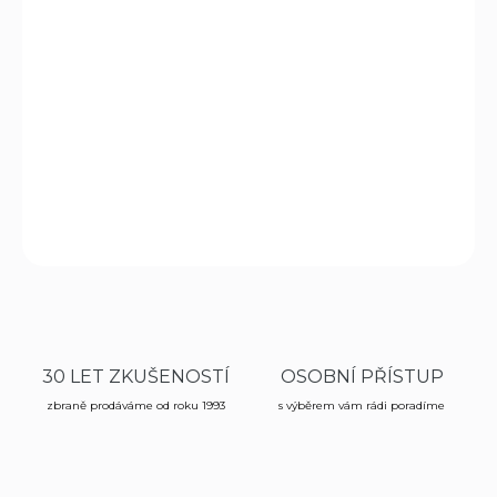
−
+
Přidat do košíku
Diabolky Gamo Pro Magnum v ráži 5,5mm zaručují
maximální výkon a hluboký průnik. Vysoká přesnost
zásahu.
DETAILNÍ INFORMACE
ZEPTAT SE
HLÍDAT
30 LET ZKUŠENOSTÍ
OSOBNÍ PŘÍSTUP
zbraně prodáváme od roku 1993
s výběrem vám rádi poradíme