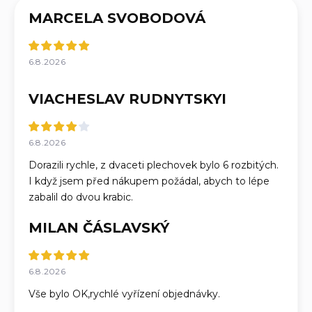
MARCELA SVOBODOVÁ
6.8.2026
VIACHESLAV RUDNYTSKYI
6.8.2026
Dorazili rychle, z dvaceti plechovek bylo 6 rozbitých.
I když jsem před nákupem požádal, abych to lépe
zabalil do dvou krabic.
MILAN ČÁSLAVSKÝ
6.8.2026
Vše bylo OK,rychlé vyřízení objednávky.