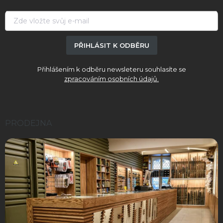
t
í
PŘIHLÁSIT K ODBĚRU
Přihlášením k odběru newsleteru souhlasíte se
zpracováním osobních údajů.
PRODEJNA