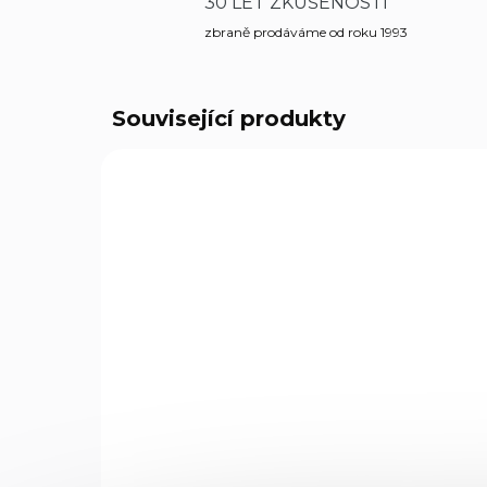
30 LET ZKUŠENOSTÍ
zbraně prodáváme od roku 1993
Související produkty
0269
SKLADEM
(2 KS)
Vzduchovka Gamo
Vz
Delta Red cal. 4,5mm
Ga
Lehká juniorská vzduchovka