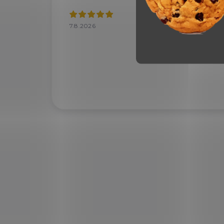
7.8.2026
7.8.2
Velký
doru