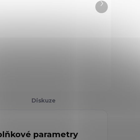
2
4,5mm Semi-Auto
Další
produkt
2 650 Kč
Do košíku
Vigilante je oblíbená
vzduchovka od firmy
í
Crosman. Je vhodná pro
zábavnou i sportovní střelbu.
Je vybavena otočným
u.
desetiranným zásobníkem a
ocelovou hlavní s vývrtem.
Diskuze
lňkové parametry