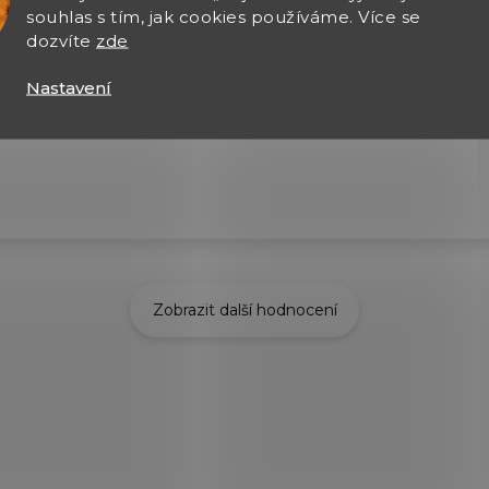
souhlas s tím, jak cookies používáme. Více se
dozvíte
zde
026
6.8.2026
Nastavení
 výběr zboží, rychle
čení zásilky
Zobrazit další hodnocení