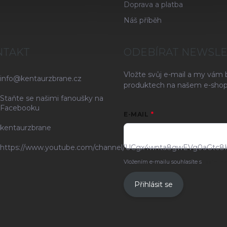
Doprava a platba
Náš příběh
NTAKT
ODEBÍRAT NEWSL
Vložte svůj e-mail a my vám
info
@
kentaurzbrane.cz
produktech na našem e-shop
Staňte se našimi fanoušky na
Facebooku
E-MAIL
kentaurzbrane
https://www.youtube.com/channel/UCgx4wnta8gwEVg0aGtc8
Vložením e-mailu souhlasíte s
podmínk
Přihlásit se