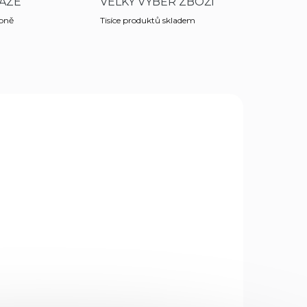
AZE
VELKÝ VÝBĚR ZBOŽÍ
obně
Tisíce produktů skladem
690
43028
DEM
SKLADEM
3 KS)
(2 KS)
Vzduchový revolver
m -
Crosman Vigilante CO2