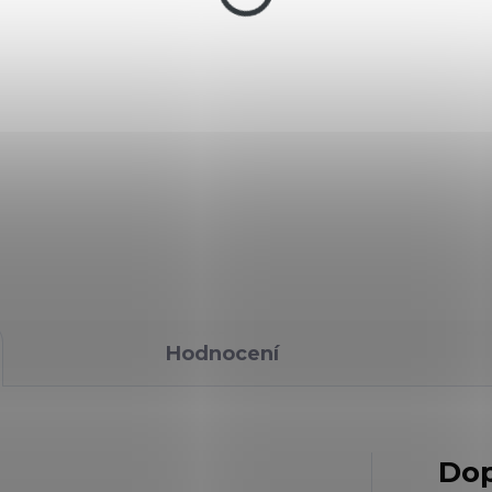
puškohled Gamo 4x3
590 Kč
SET 24J
4 990 Kč
Full Power 24 J – SET s
Do košíku
puškohledem 4x32
Do košíku
uchovka Gamo P-900.
Vzduchovka GAMO Black
ice jednoduchá vzduchová
Bear PACK cal. 4,5 mm je
tole. Jedná se o lámací
lehká a výkonná zlamovac
hanismus, kdy zlomíte
pružinová vzduchovka s
veň a vložíte diabolku.
energií až 24 J, určená pro
sportovní i rekreační střelb
Díky hladkému chodu,...
Hodnocení
Dop