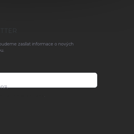
ETTER
 budeme zasílat informace o nových
u.
HYA
ami ochrany osobních údajů
.