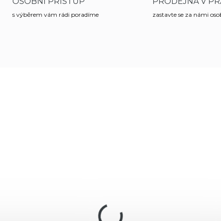
OSOBNÍ PŘÍSTUP
PRODEJNA V PR
s výběrem vám rádi poradíme
zastavte se za námi os
FULL POWER
8566
77
SKLADEM
SKLA
(3 KS)
(
duchová pistole
Vzduchovka Gamo
mo P900 cal. 4,5mm
Black Bear cal. 4,5m