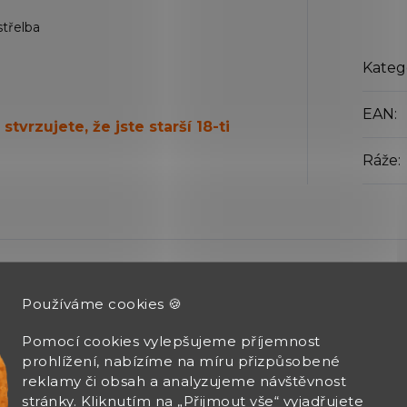
střelba
Kateg
EAN
:
tvrzujete, že jste starší 18-ti
Ráže
:
Používáme cookies 🍪
Pomocí cookies vylepšujeme příjemnost
prohlížení, nabízíme na míru přizpůsobené
reklamy či obsah a analyzujeme návštěvnost
AN JIRÁK
stránky. Kliknutím na „Přijmout vše“ vyjadřujete