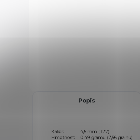
– pohodlné ovládání
1 
2 990 Kč
Do košíku
Vzd
Vzduchovka GAMO Delta
Vel
Red cal. 4,5 mm je lehká a
pis
snadno ovladatelná zlamovací
mec
pružinová vzduchovka s
hla
výkonem do 7,5 J, určená pro
sportovní i rekreační střelbu.
Díky ergonomické...
Popis
Kalibr:
4,5 mm (.177)
Hmotnost:
0,49 gramu (7,56 grainu)