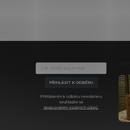
Z
á
p
a
PR
t
í
PŘIHLÁSIT K ODBĚRU
Přihlášením k odběru newsleteru
souhlasíte se
zpracováním osobních údajů.