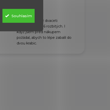
6.8.2026
Souhlasím
Dorazili rychle, z dvaceti
plechovek bylo 6 rozbitých. I
když jsem před nákupem
požádal, abych to lépe zabalil do
dvou krabic.