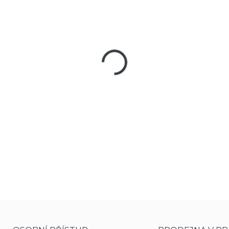
MŮŽEME DORUČIT DO:
11
Diabolky GAMO Match vhodné 
hlavou, s dobrým poměrem cen
DETAILNÍ INFORMACE