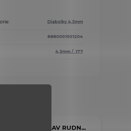
orie
:
Diabolky 4,5mm
8880001001204
4,5mm / .177
MARCELA SVOBODOVÁ
VIACHESLAV RUDNYTSKYI