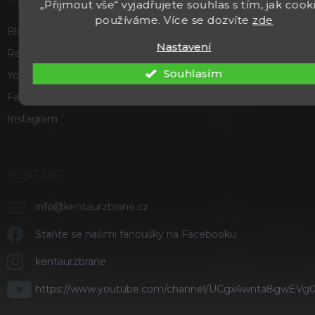
UŽITEČNÉ
„Přijmout vše“ vyjadřujete souhlas s tím, jak cook
používáme. Více se dozvíte
zde
Blog
Nastavení
Recenze a hodnocení
Souhlasím
Youtube
Facebook
Instagram
KONTAKT
info
@
kentaurzbrane.cz
Staňte se našimi fanoušky na Facebooku
kentaurzbrane
https://www.youtube.com/channel/UCgx4wnta8gwEVg