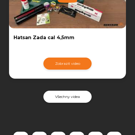
Hatsan Zada cal 4,5mm
Zobrazit video
Všechny videa