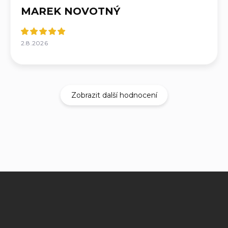
MAREK NOVOTNÝ
2.8.2026
Zobrazit další hodnocení
Z
á
p
a
t