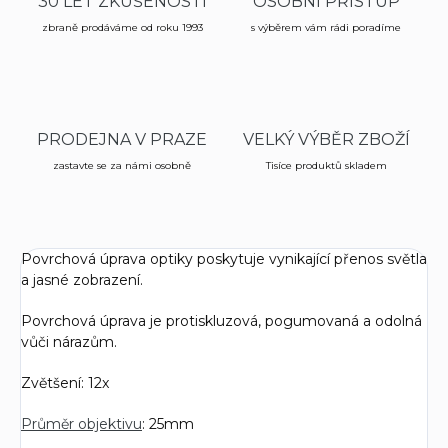
30 LET ZKUŠENOSTÍ
OSOBNÍ PŘÍSTUP
zbraně prodáváme od roku 1993
s výběrem vám rádi poradíme
PRODEJNA V PRAZE
VELKÝ VÝBĚR ZBOŽÍ
zastavte se za námi osobně
Tisíce produktů skladem
Povrchová úprava optiky poskytuje vynikající přenos světla
a jasné zobrazení.
Povrchová úprava je protiskluzová, pogumovaná a odolná
vůči nárazům.
Zvětšení: 12x
Průměr objektivu
: 25mm