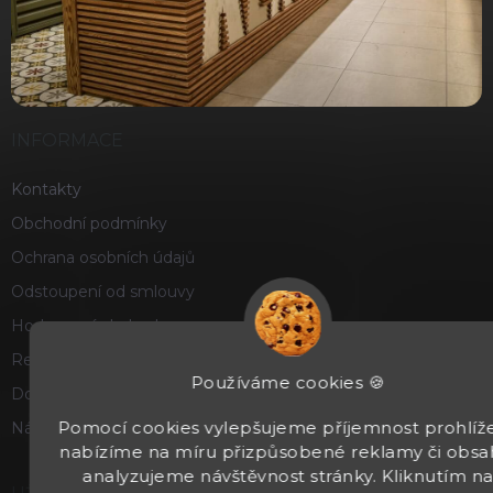
INFORMACE
Kontakty
Obchodní podmínky
Ochrana osobních údajů
Odstoupení od smlouvy
Hodnocení obchodu
Reklamace a vrácení zboží
Používáme cookies 🍪
Doprava a platba
Pomocí cookies vylepšujeme příjemnost prohlíže
Náš příběh
nabízíme na míru přizpůsobené reklamy či obsa
analyzujeme návštěvnost stránky. Kliknutím n