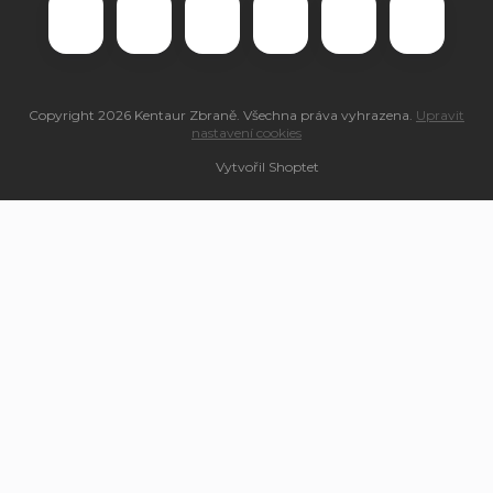
Copyright 2026
Kentaur Zbraně
. Všechna práva vyhrazena.
Upravit
nastavení cookies
Vytvořil Shoptet