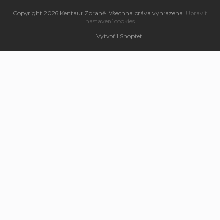
Copyright 2026
Kentaur Zbraně
. Všechna práva vyhrazena.
Upravit
nastavení cookies
Vytvořil Shoptet