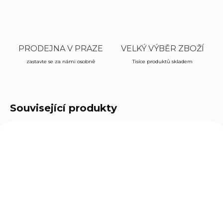
PRODEJNA V PRAZE
VELKÝ VÝBĚR ZBOŽÍ
zastavte se za námi osobně
Tisíce produktů skladem
Související produkty
ROZVOZ PO CELÉ ČR
CZP10F
NA OBJEDNÁVKU
CZ P-10 F cal. 9mm