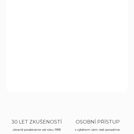
DORUČIT DO:
11.8.2026
MOŽNOSTI
DORUČENÍ
−
+
Přidat do košíku
Vnější kydexové pouzdro s pádlem pro pistole CZ P-10F
DETAILNÍ INFORMACE
ZEPTAT SE
HLÍDAT
30 LET ZKUŠENOSTÍ
OSOBNÍ PŘÍSTUP
zbraně prodáváme od roku 1993
s výběrem vám rádi poradíme