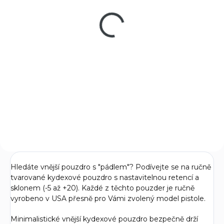
Luger
17 490 Kč
Do košíku
CZ P-10 F cal. 9mm Luger je
full-size obranná pistole s
vysokou kapacitou zásobníku,
skvělou ergonomií a výbornou
přesností. Ideální pro služební
použití i sportovní střelbu.
Hledáte vnější pouzdro s "pádlem"? Podívejte se na ručně
tvarované kydexové pouzdro s nastavitelnou retencí a
sklonem (-5 až +20). Každé z těchto pouzder je ručně
vyrobeno v USA přesně pro Vámi zvolený model pistole.
Minimalistické vnější kydexové pouzdro bezpečně drží