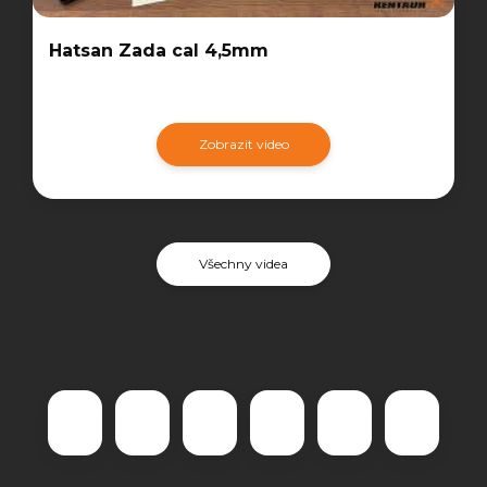
Hatsan Zada cal 4,5mm
Zobrazit video
Všechny videa