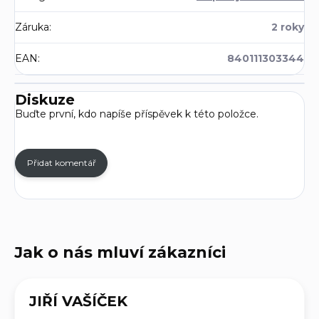
Záruka
:
2 roky
EAN
:
840111303344
Diskuze
Buďte první, kdo napíše příspěvek k této položce.
Přidat komentář
JIŘÍ VAŠÍČEK