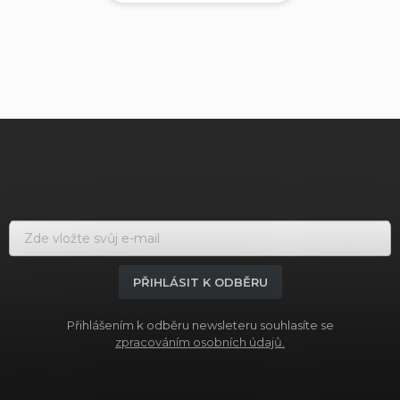
Z
á
p
a
t
í
PŘIHLÁSIT K ODBĚRU
Přihlášením k odběru newsleteru souhlasíte se
zpracováním osobních údajů.