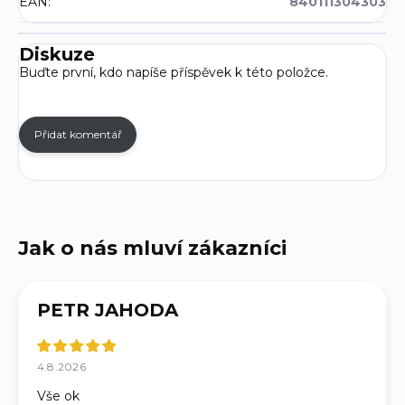
EAN
:
840111304303
Diskuze
Buďte první, kdo napíše příspěvek k této položce.
Přidat komentář
PETR JAHODA
4.8.2026
Vše ok