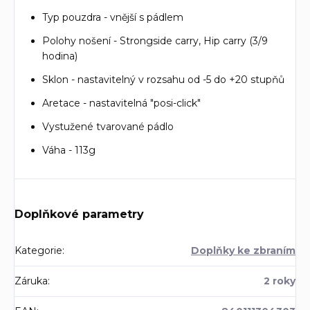
Typ pouzdra - vnější s pádlem
Polohy nošení - Strongside carry, Hip carry (3/9
hodina)
Sklon - nastavitelný v rozsahu od -5 do +20 stupňů
Aretace - nastavitelná "posi-click"
Vystužené tvarované pádlo
Váha - 113g
Doplňkové parametry
Kategorie
:
Doplňky ke zbraním
Záruka
:
2 roky