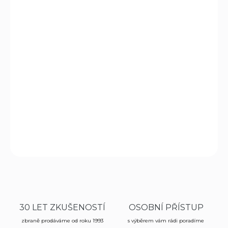
DORUČIT DO:
7.8.2026
MOŽNOSTI
DORUČENÍ
−
+
Přidat do košíku
Vnější kydexové pouzdro s pádlem pro pistole CZ P-09
DETAILNÍ INFORMACE
ZEPTAT SE
HLÍDAT
30 LET ZKUŠENOSTÍ
OSOBNÍ PŘÍSTUP
zbraně prodáváme od roku 1993
s výběrem vám rádi poradíme