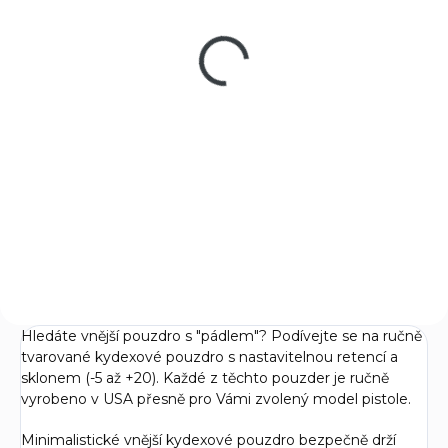
Luger
NOCTURNE cal. 9mm
Luger
17 190 Kč
18 790 Kč
Do košíku
Do košíku
CZ P-09 9mm Luger je
moderní služební pistole s
Třetí generace úspěšných
vysokou kapacitou zásobníku,
pistolí s polymerovým rámem
vhodná pro ozbrojené složky i
a SA/DA spoušťovým
sportovní střelbu. Polymerový
mechanismem OMEGA Nové
rám, ergonomie a spolehlivý
modely CZ P-09 NOCTURNE
SA/DA...
v provedení F (Full-size) a C
(Compact) si...
Hledáte vnější pouzdro s "pádlem"? Podívejte se na ručně
tvarované kydexové pouzdro s nastavitelnou retencí a
sklonem (-5 až +20). Každé z těchto pouzder je ručně
vyrobeno v USA přesně pro Vámi zvolený model pistole.
Minimalistické vnější kydexové pouzdro bezpečně drží