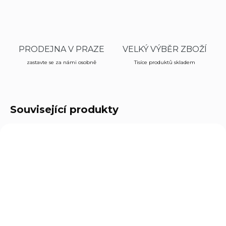
PRODEJNA V PRAZE
VELKÝ VÝBĚR ZBOŽÍ
zastavte se za námi osobně
Tisíce produktů skladem
Související produkty
ROZVOZ PO CELÉ ČR
CZP09
CZP09FNOC
NA OBJEDNÁVKU
NA OBJEDNÁVKU U DODAVATELE
CZ P-09 cal. 9mm
CZ P-09 F