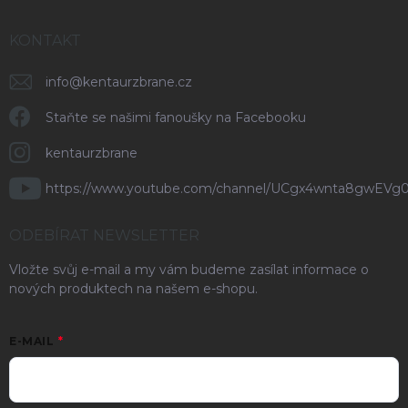
KONTAKT
info
@
kentaurzbrane.cz
Staňte se našimi fanoušky na Facebooku
kentaurzbrane
https://www.youtube.com/channel/UCgx4wnta8gwEVg
ODEBÍRAT NEWSLETTER
Vložte svůj e-mail a my vám budeme zasílat informace o
nových produktech na našem e-shopu.
E-MAIL