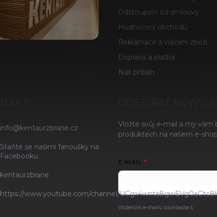
Odstoupení od smlouvy
Hodnocení obchodu
Reklamace a vrácení zboží
Doprava a platba
Náš příběh
NTAKT
ODEBÍRAT NEWSL
Vložte svůj e-mail a my vám
info
@
kentaurzbrane.cz
produktech na našem e-shop
Staňte se našimi fanoušky na
Facebooku
E-MAIL
kentaurzbrane
https://www.youtube.com/channel/UCgx4wnta8gwEVg0aGtc8
Vložením e-mailu souhlasíte s
podmínk