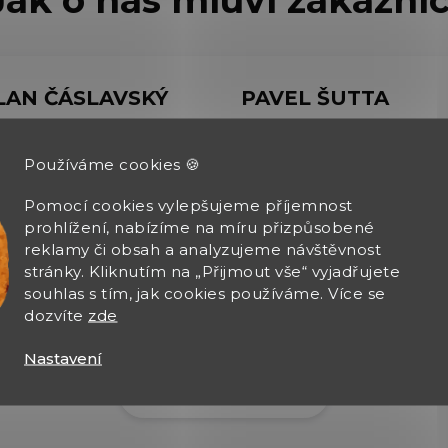
LAN ČÁSLAVSKÝ
PAVEL ŠUTTA
026
6.8.2026
Používáme cookies 🍪
bylo OK,rychlé vyřízení
Žádný problém
Pomocí cookies vylepšujeme příjemnost
dnávky.
prohlížení, nabízíme na míru přizpůsobené
reklamy či obsah a analyzujeme návštěvnost
stránky. Kliknutím na „Přijmout vše“ vyjadřujete
souhlas s tím, jak cookies používáme. Více se
dozvíte
zde
Nastavení
Zobrazit další hodnocení