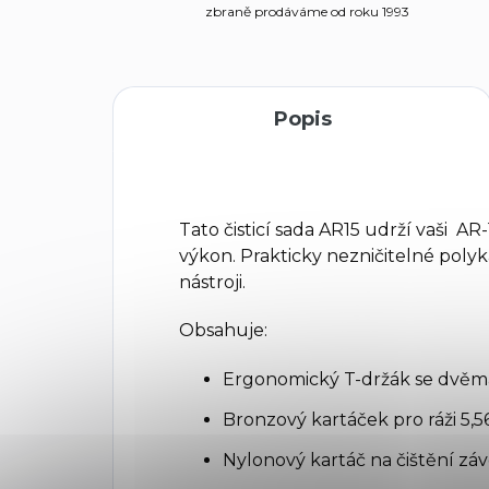
zbraně prodáváme od roku 1993
Popis
Tato čisticí sada AR15 udrží vaši AR
výkon.
Prakticky nezničitelné pol
nástroji.
Obsahuje:
Ergonomický T-držák se dvěma
Bronzový kartáček pro ráži 5,5
Nylonový kartáč na čištění záv