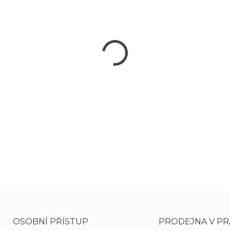
−
+
Čisticí sada Real Avid Gun B
DETAILNÍ INFORMACE
OSOBNÍ PŘÍSTUP
PRODEJNA V PR