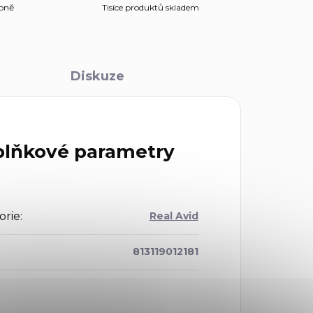
obně
Tisíce produktů skladem
Diskuze
lňkové parametry
orie
:
Real Avid
813119012181