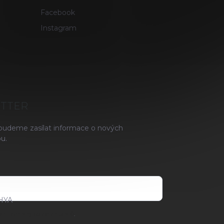
Facebook
Instagram
ETTER
 budeme zasílat informace o nových
u.
HYA
ami ochrany osobních údajů
.