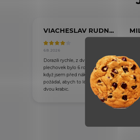
VIACHESLAV RUDNYTSKYI
MI
6.8.2026
6.8.2
Dorazili rychle, z dvaceti
Vše 
plechovek bylo 6 rozbitých. I
obje
když jsem před nákupem
požádal, abych to lépe zabalil do
dvou krabic.