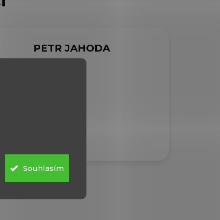
PETR JAHODA
4.8.2026
Vše ok
Souhlasím