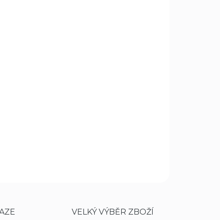
Přidat do košíku
oss Pro AR15
ZEPTAT SE
HLÍDAT
AZE
VELKÝ VÝBĚR ZBOŽÍ