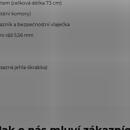
vitem (celková délka 73 cm)
štění komory)
razník a bezpečnostní vlaječka
ro ráži 5,56 mm
osazná jehla-škrabka)