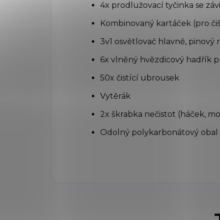
4x prodlužovací tyčinka se zá
Kombinovaný kartáček (pro či
3v1 osvětlovač hlavně, pinový 
6x vlněný hvězdicový hadřík p
50x čistící ubrousek
Vytěrák
2x škrabka nečistot (háček, m
Odolný polykarbonátový obal