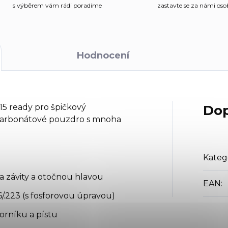
s výběrem vám rádi poradíme
zastavte se za námi os
Hodnocení
-15 ready pro
špičkový
Dop
ykarbonátové pouzdro s mnoha
Kateg
 závity a otočnou hlavou
EAN
:
6/.223 (s fosforovou úpravou)
orníku a pístu