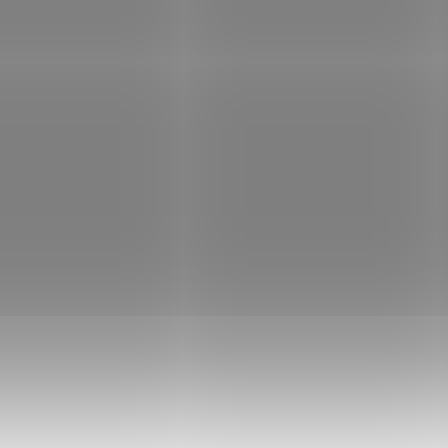
dekorativním
barevnými kruhy, prům
účelům. Délka 36 cm.
vnějšího kruhu je 37 c
POUZE OSOBNÍ
NOVINKA
2852
76
VYZVEDNUTÍ
POUZE OSOBNÍ
VYZVEDNUTÍ
NA DOTAZ
NA OBJEDNÁV
DODAVAT
Náboj China cal.
Náboj 7,62x 54R Ch
7,62x39 500ks