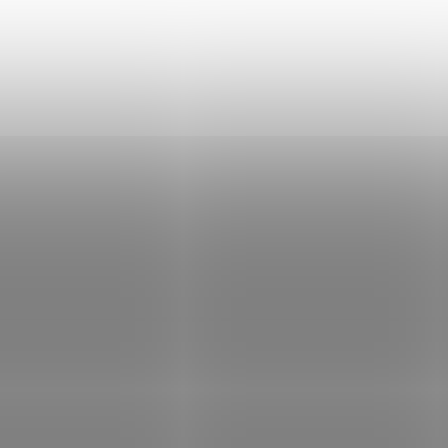
M&P Linerlock
14 Kč
860 Kč
Do košíku
Do košíku
Plastový končík k
Nůž M&P Linerlock
duralovému šípu 2219 s
drážkou pro kuši - 1 kus.
3004582
23