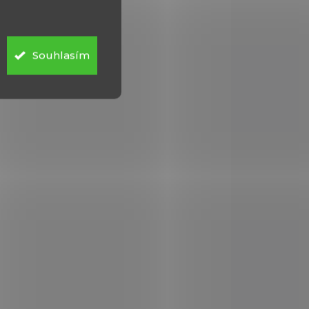
4441
211353
Souhlasím
DEM
NA OBJEDNÁVKU U
1 KS)
DODAVATELE
Dýka Knights Dagger
490 Kč
Do košíku
Celková délka 12,25" (31,12
cm). 8" (20,32 cm)