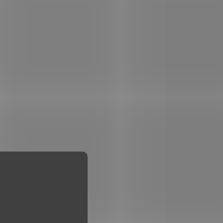
DEM
SKLADEM
3 KS)
(3 KS)
k
Nůž Lockback White
Bone CN211449BO
450 Kč
Do košíku
Zavírací kapesní nůž čínské
nské
výroby s čepelí z nerezové
ové
oceli se saténovou
povrchovou úpravou a
rukojetí z kosti s imitací
tyrkysu.