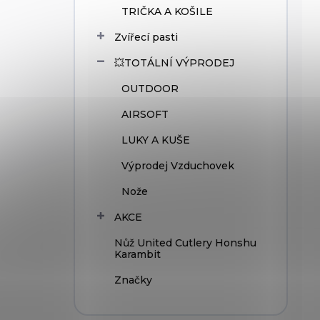
TRIČKA A KOŠILE
Zvířecí pasti
💥TOTÁLNÍ VÝPRODEJ
OUTDOOR
AIRSOFT
LUKY A KUŠE
Výprodej Vzduchovek
Nože
AKCE
Nůž United Cutlery Honshu
Karambit
Značky