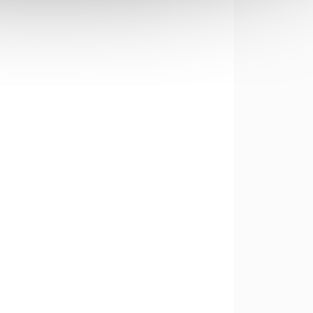
690 Kč
Do košíku
Replika pistole s
křesadlovým zámkem k
dekorativním
,
účelům. Délka 36
ro
cm, imitace dřeva a
ice
šedého kovu
é
delů
6561