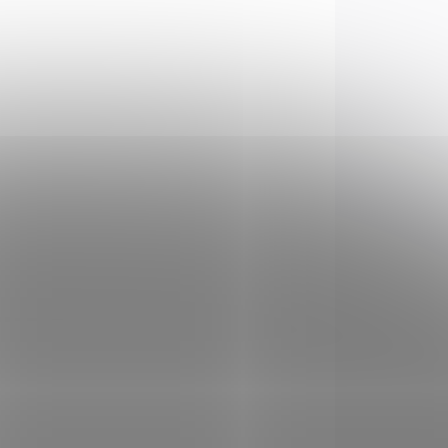
CN300458RG
365 Kč
Do košíku
Motýlek čínské výroby s
asistovaným otevíráním.
Čepel z nerezové oceli
potažené červeným
titaniem.
4771
211449