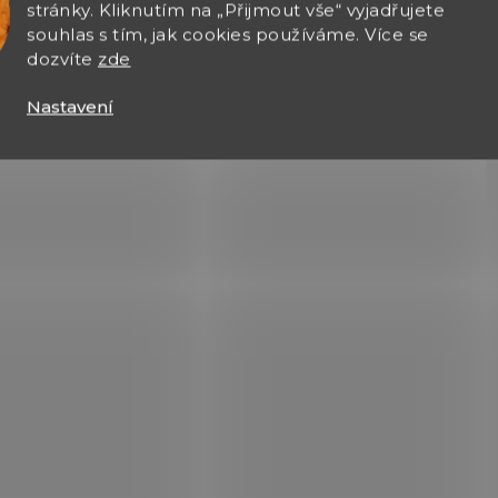
stránky. Kliknutím na „Přijmout vše“ vyjadřujete
souhlas s tím, jak cookies používáme. Více se
1053-L
6
dozvíte
zde
Nastavení
SKLADEM
SKLA
(1 KS)
(
Replika pistole 1053-L
Terč papírový
barevné kruhy
850 Kč
průměr 37cm 20ks
175 Kč
Do košíku
Do košíku
Replika pistole s
křesadlovým zámkem k
20ks papírový terč s