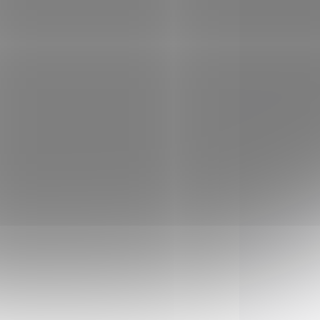
nerezová čepel dýky s
ěr
dvojitým ostřím. Bílá ABS
m
rukojeť. Cínový chránič a
hlavice. Crown rukojeť
umělecké dílo.
254
1053
NA OBJEDNÁVKU U
KU U
DODAVATELE
ELE
Replika pistole 1053
ina