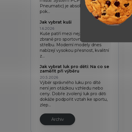
místě. Systém PCP (Pre-Charged
Pneumatic) je absolutní špička,
pok...
Jak vybrat kuši
1.6.2026
Kuše patří mezi nejzajímavější
zbraně pro sportovní i rekreační
střelbu. Moderní modely dnes
nabízejí vysokou přesnost, kvalitní
z...
Jak vybrat luk pro děti: Na co se
zaměřit při výběru
20.5.2026
Výběr správného luku pro dítě
není jen otázkou vzhledu nebo
ceny. Dobře zvolený luk pro děti
dokáže podpořit vztah ke sportu,
zlep...
Archiv