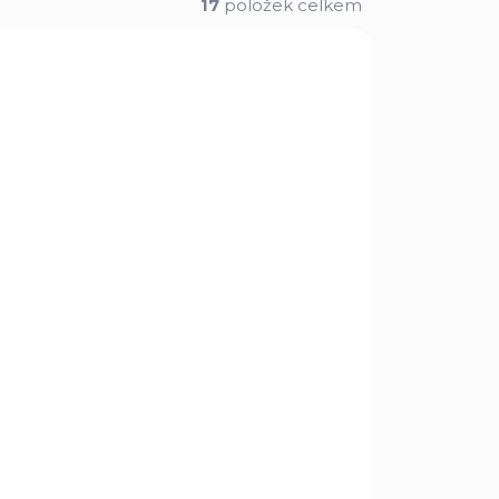
17
položek celkem
5441
211445
DEM
SKLADEM
2 KS)
(2 KS)
ger
Dýka Knights Dagger
Gray CN211445SL
360 Kč
Do košíku
Gold
Dýka Knights Dagger Gray