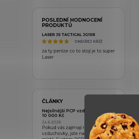
POSLEDNÍ HODNOCENÍ
PRODUKTŮ
LASER JS TACTICAL JG10R
ONDŘEJ KŘÍŽ
za ty peníze co to stojí je to super
Laser
ČLÁNKY
Nejsilnější PCP vzduchovky do
10 000 Kč
24.6.2026
Pokud vás zajímají nejsilnější PCP
vzduchovky, jste na správném