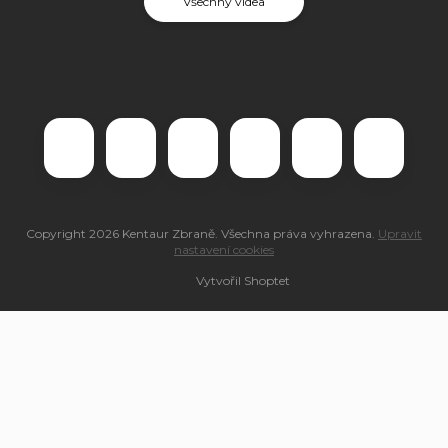
Všechny videa
Copyright 2026
Kentaur Zbraně
. Všechna práva vyhrazena.
Upravit
nastavení cookies
Vytvořil Shoptet