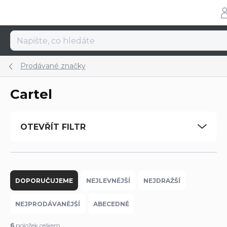
Přejít
na
obsah
Prodávané značky
Cartel
OTEVŘÍT FILTR
Ř
a
DOPORUČUJEME
NEJLEVNĚJŠÍ
NEJDRAŽŠÍ
z
e
NEJPRODÁVANĚJŠÍ
ABECEDNĚ
n
í
6
položek celkem