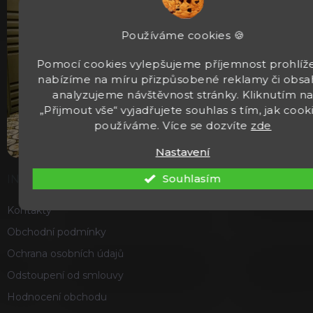
Používáme cookies 🍪
Pomocí cookies vylepšujeme příjemnost prohlíže
nabízíme na míru přizpůsobené reklamy či obsa
analyzujeme návštěvnost stránky. Kliknutím n
„Přijmout vše“ vyjadřujete souhlas s tím, jak cook
používáme. Více se dozvíte
zde
Nastavení
Souhlasím
INFORMACE
Kontakty
Obchodní podmínky
Ochrana osobních údajů
Odstoupení od smlouvy
Hodnocení obchodu