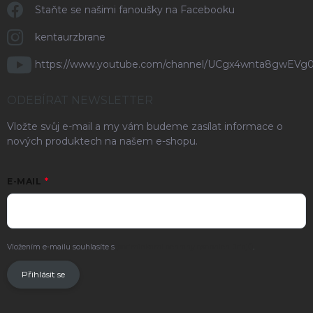
Staňte se našimi fanoušky na Facebooku
kentaurzbrane
https://www.youtube.com/channel/UCgx4wnta8gwEVg
ODEBÍRAT NEWSLETTER
Vložte svůj e-mail a my vám budeme zasílat informace o
nových produktech na našem e-shopu.
E-MAIL
Vložením e-mailu souhlasíte s
podmínkami ochrany osobních údajů
.
Přihlásit se