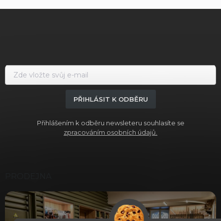
d
Z
a
á
c
í
p
p
a
r
t
v
í
k
y
v
ý
PŘIHLÁSIT K ODBĚRU
p
i
Přihlášením k odběru newsleteru souhlasíte se
s
zpracováním osobních údajů.
u
PRODEJNA