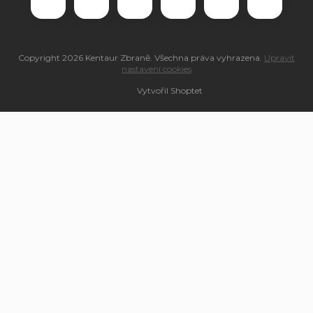
Copyright 2026
Kentaur Zbraně
. Všechna práva vyhrazena.
Upravit
nastavení cookies
Vytvořil Shoptet