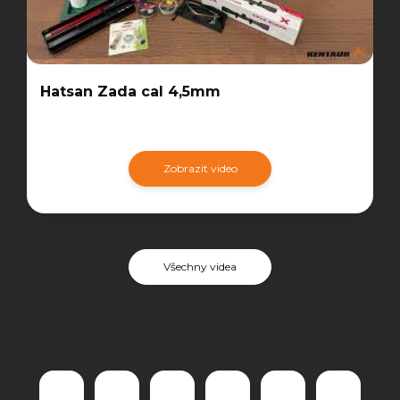
Hatsan Zada cal 4,5mm
Zobrazit video
Všechny videa