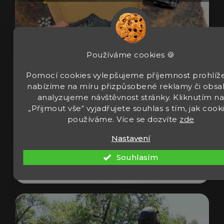
Používáme cookies 🍪
Pomocí cookies vylepšujeme příjemnost prohlíže
nabízíme na míru přizpůsobené reklamy či obsa
analyzujeme návštěvnost stránky. Kliknutím n
„Přijmout vše“ vyjadřujete souhlas s tím, jak cook
Revolver Umarex T4E TR 50 Gen2 cal 50
používáme. Více se dozvíte
zde
13J
Nastavení
Souhlasím
Zobrazit video