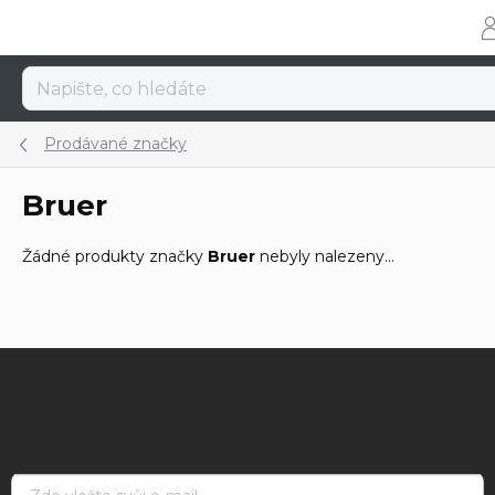
Přejít
na
obsah
Prodávané značky
Bruer
Žádné produkty značky
Bruer
nebyly nalezeny...
Z
á
p
a
t
í