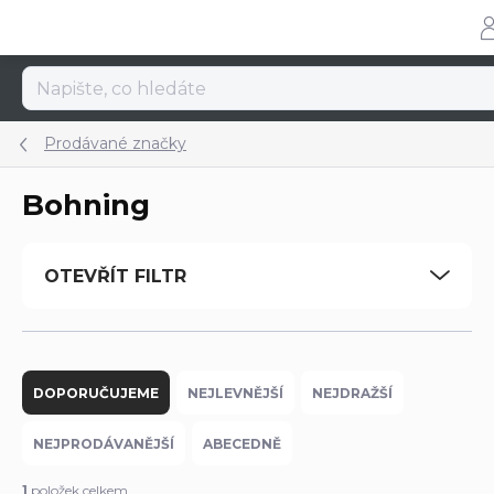
Přejít
na
obsah
Prodávané značky
Bohning
OTEVŘÍT FILTR
Ř
a
DOPORUČUJEME
NEJLEVNĚJŠÍ
NEJDRAŽŠÍ
z
e
NEJPRODÁVANĚJŠÍ
ABECEDNĚ
n
í
1
položek celkem