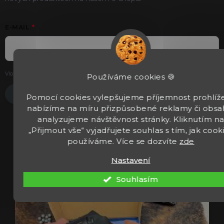
E-MAIL
Vložením e-mailu souhlasíte s
podmínkami ochrany osobních údajů
.
Používáme cookies 🍪
Přihlásit se
Pomocí cookies vylepšujeme příjemnost prohlíže
nabízíme na míru přizpůsobené reklamy či obsa
analyzujeme návštěvnost stránky. Kliknutím n
„Přijmout vše“ vyjadřujete souhlas s tím, jak cook
používáme. Více se dozvíte
zde
Nastavení
Souhlasím