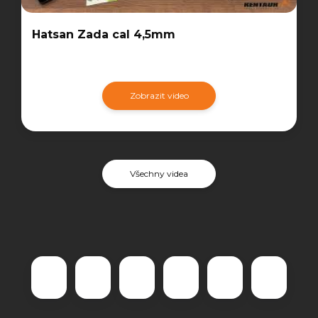
Hatsan Zada cal 4,5mm
Zobrazit video
Všechny videa