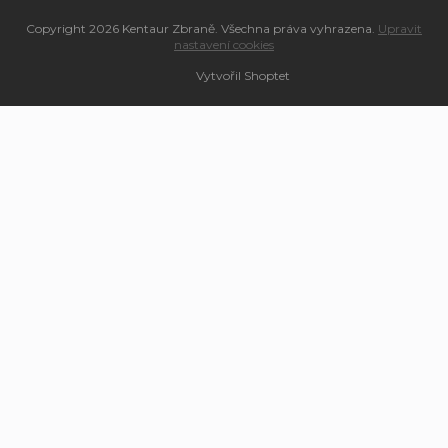
Copyright 2026
Kentaur Zbraně
. Všechna práva vyhrazena.
Upravit
nastavení cookies
Vytvořil Shoptet