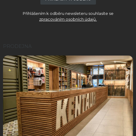
p
i
Přihlášením k odběru newsleteru souhlasíte se
s
zpracováním osobních údajů.
u
PRODEJNA