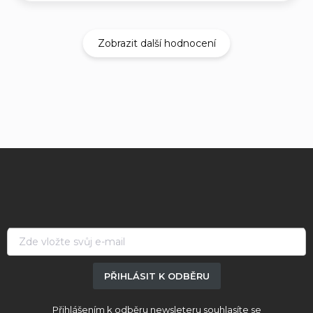
Zobrazit další hodnocení
Z
á
p
a
t
í
PŘIHLÁSIT K ODBĚRU
Přihlášením k odběru newsleteru souhlasíte se