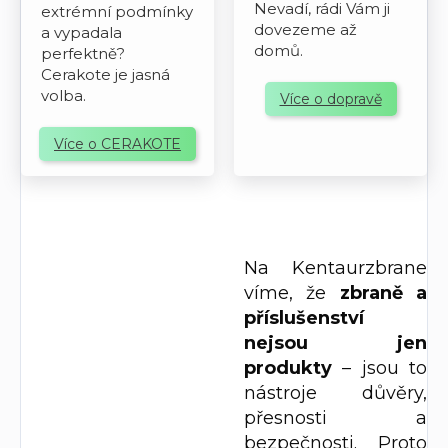
Nevadí, rádi Vám ji
extrémní podmínky
dovezeme až
a vypadala
domů.
perfektně?
Cerakote je jasná
volba.
Více o dopravě
Více o CERAKOTE
Na Kentaurzbrane
víme, že
zbraně a
příslušenství
nejsou jen
produkty
– jsou to
nástroje důvěry,
přesnosti a
bezpečnosti. Proto