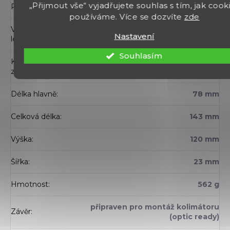
„Přijmout vše“ vyjadřujete souhlas s tím, jak cook
Ráže
:
9mm Luger
používáme. Více se dozvíte
zde
Vhodné pro
ano
Nastavení
leváky
:
Souhlasím
Kapacita
6 nebo 8 nábojů
zásobníku
:
Délka hlavně
:
78 mm
Celková délka
:
143 mm
Výška
:
120 mm
Šířka
:
23 mm
Hmotnost
:
562 g
připraven pro montáž kolimátoru
Závěr
:
(optic ready)