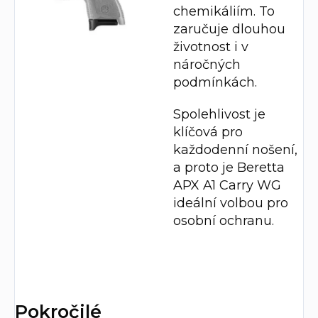
chemikáliím. To
zaručuje dlouhou
životnost i v
náročných
podmínkách.
Spolehlivost je
klíčová pro
každodenní nošení,
a proto je Beretta
APX A1 Carry WG
ideální volbou pro
osobní ochranu.
Pokročilé