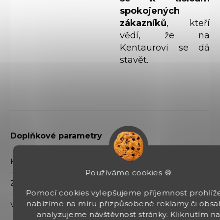
spokojených
zákazníků
, kteří
vědí, že na
Kentaurovi se dá
stavět.
Doplňkové parametry
Kategorie
:
Pistole Beretta
Používáme cookies 🍪
Záruka
:
2 roky
Pomocí cookies vylepšujeme příjemnost prohlíže
nabízíme na míru přizpůsobené reklamy či obsa
Velikost
:
Sub compact
analyzujeme návštěvnost stránky. Kliknutím n