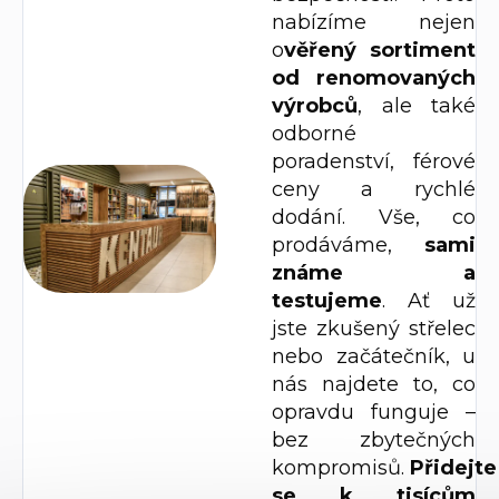
nabízíme nejen
o
věřený sortiment
od renomovaných
výrobců
, ale také
odborné
poradenství, férové
ceny a rychlé
dodání. Vše, co
prodáváme,
sami
známe a
testujeme
. Ať už
jste zkušený střelec
nebo začátečník, u
nás najdete to, co
opravdu funguje –
bez zbytečných
kompromisů.
Přidejte
se k tisícům