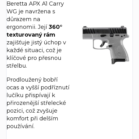
Beretta APX A1 Carry
WG je navržena s
důrazem na
ergonomii. Její
360°
texturovaný rám
zajišťuje jistý úchop v
každé situaci, což je
klíčové pro přesnou
střelbu.
Prodloužený bobří
ocas a vyšší podříznutí
lučíku přispívají k
přirozenější střelecké
pozici, což zvyšuje
komfort při delším
používání.