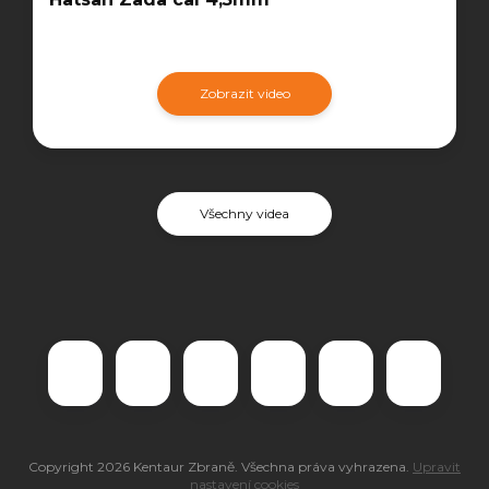
Zobrazit video
Všechny videa
Copyright 2026
Kentaur Zbraně
. Všechna práva vyhrazena.
Upravit
nastavení cookies