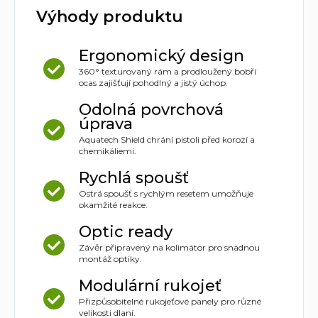
Výhody produktu
Ergonomický design
360° texturovaný rám a prodloužený bobří
ocas zajišťují pohodlný a jistý úchop.
Odolná povrchová
úprava
Aquatech Shield chrání pistoli před korozí a
chemikáliemi.
Rychlá spoušť
Ostrá spoušť s rychlým resetem umožňuje
okamžité reakce.
Optic ready
Závěr připravený na kolimátor pro snadnou
montáž optiky.
Modulární rukojeť
Přizpůsobitelné rukojeťové panely pro různé
velikosti dlaní.