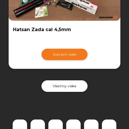
Hatsan Zada cal 4,5mm
Zobrazit video
Všechny videa