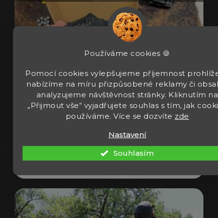
Používáme cookies 🍪
Pomocí cookies vylepšujeme příjemnost prohlíže
nabízíme na míru přizpůsobené reklamy či obsa
analyzujeme návštěvnost stránky. Kliknutím n
„Přijmout vše“ vyjadřujete souhlas s tím, jak cook
Revolver Umarex T4E TR 50 Gen2 cal 50
používáme. Více se dozvíte
zde
13J
Nastavení
Souhlasím
Zobrazit video