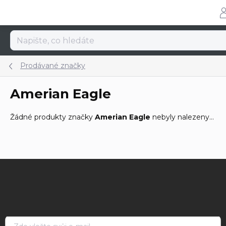
Přejít
na
obsah
Prodávané značky
Amerian Eagle
Žádné produkty značky
Amerian Eagle
nebyly nalezeny...
Z
á
p
a
t
í