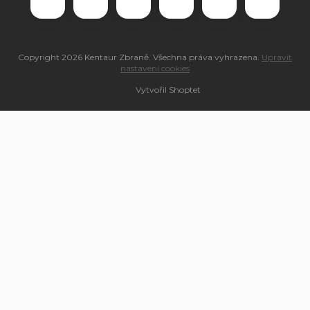
Copyright 2026
Kentaur Zbraně
. Všechna práva vyhrazena.
Upravit
nastavení cookies
Vytvořil Shoptet