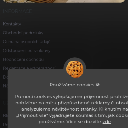
INFORMACE
Kontakty
Obchodní podmínky
Ochrana osobních údajů
Odstoupení od smlouvy
Hodnocení obchodu
Reklamace a vrácení zboží
Doprava a platba
Používáme cookies 🍪
Náš příběh
Pomocí cookies vylepšujeme příjemnost prohlíže
nabízíme na míru přizpůsobené reklamy či obsa
UŽITEČNÉ
analyzujeme návštěvnost stránky. Kliknutím n
„Přijmout vše“ vyjadřujete souhlas s tím, jak cook
Blog
používáme. Více se dozvíte
zde
Recenze a hodnocení