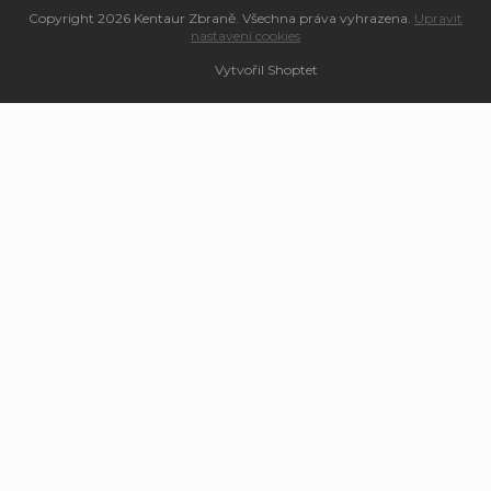
Copyright 2026
Kentaur Zbraně
. Všechna práva vyhrazena.
Upravit
nastavení cookies
Vytvořil Shoptet