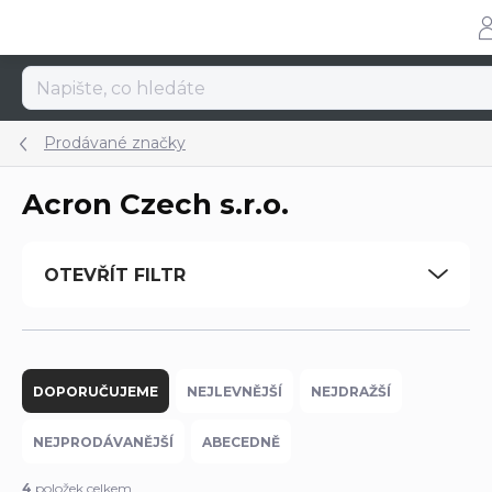
Přejít
na
obsah
Prodávané značky
Acron Czech s.r.o.
OTEVŘÍT FILTR
Ř
a
DOPORUČUJEME
NEJLEVNĚJŠÍ
NEJDRAŽŠÍ
z
e
NEJPRODÁVANĚJŠÍ
ABECEDNĚ
n
í
4
položek celkem