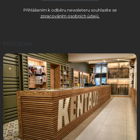
p
i
Přihlášením k odběru newsleteru souhlasíte se
s
zpracováním osobních údajů.
u
PRODEJNA