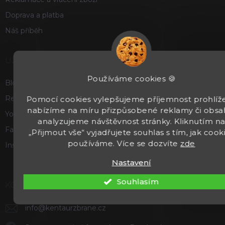
Doprava a platba
Náš příběh
UŽITEČNÉ
Používáme cookies 🍪
Blog
Recenze a hodnocení
Pomocí cookies vylepšujeme příjemnost prohlíže
nabízíme na míru přizpůsobené reklamy či obsa
Youtube
analyzujeme návštěvnost stránky. Kliknutím n
Facebook
„Přijmout vše“ vyjadřujete souhlas s tím, jak cook
používáme. Více se dozvíte
zde
Instagram
Nastavení
Souhlasím
KONTAKT
info
@
kentaurzbrane.cz