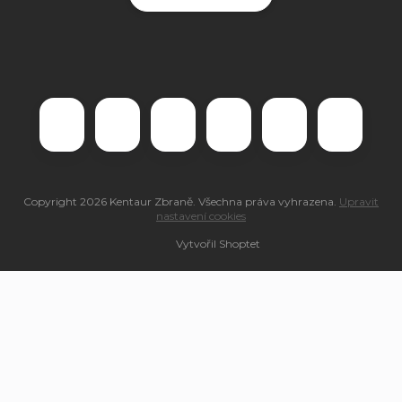
Copyright 2026
Kentaur Zbraně
. Všechna práva vyhrazena.
Upravit
nastavení cookies
Vytvořil Shoptet