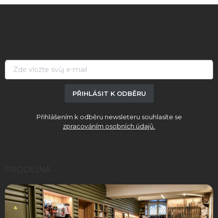
Z
á
p
a
t
í
PŘIHLÁSIT K ODBĚRU
Přihlášením k odběru newsleteru souhlasíte se
zpracováním osobních údajů.
PRODEJNA