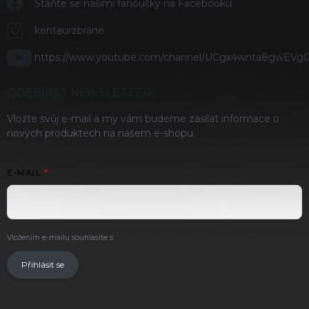
Staňte se našimi fanoušky na Facebooku
kentaurzbrane
https://www.youtube.com/channel/UCgx4wnta8gwEVg
ODEBÍRAT NEWSLETTER
Vložte svůj e-mail a my vám budeme zasílat informace o
nových produktech na našem e-shopu.
E-MAIL
Vložením e-mailu souhlasíte s
podmínkami ochrany osobních údajů
.
Přihlásit se