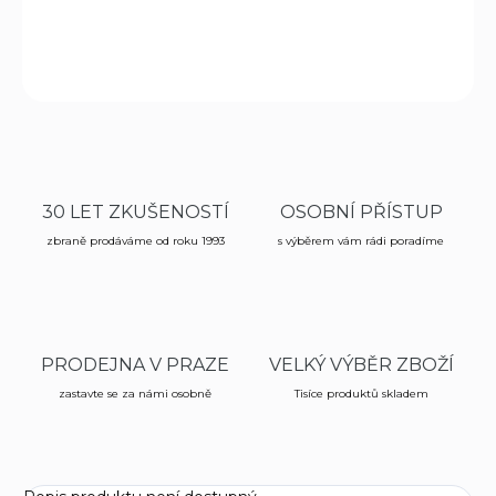
ruky.
ZEPTAT SE
HLÍDAT
30 LET ZKUŠENOSTÍ
OSOBNÍ PŘÍSTUP
zbraně prodáváme od roku 1993
s výběrem vám rádi poradíme
PRODEJNA V PRAZE
VELKÝ VÝBĚR ZBOŽÍ
zastavte se za námi osobně
Tisíce produktů skladem