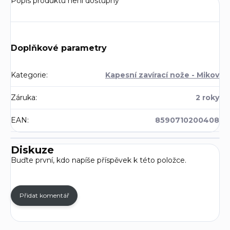
Popis produktu není dostupný
Doplňkové parametry
Kategorie
:
Kapesní zavírací nože - Mikov
Záruka
:
2 roky
EAN
:
8590710200408
Diskuze
Buďte první, kdo napíše příspěvek k této položce.
Přidat komentář