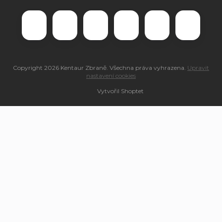
Copyright 2026
Kentaur Zbraně
. Všechna práva vyhrazena.
Upravit
nastavení cookies
Vytvořil Shoptet