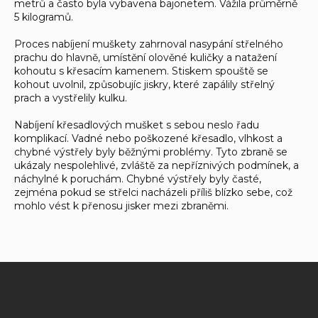
metrů a často byla vybavena bajonetem. Vážila průměrně
5 kilogramů.
Proces nabíjení muškety zahrnoval nasypání střelného
prachu do hlavně, umístění olověné kuličky a natažení
kohoutu s křesacím kamenem. Stiskem spouště se
kohout uvolnil, způsobujíc jiskry, které zapálily střelný
prach a vystřelily kulku.
Nabíjení křesadlových mušket s sebou neslo řadu
komplikací. Vadné nebo poškozené křesadlo, vlhkost a
chybné výstřely byly běžnými problémy. Tyto zbraně se
ukázaly nespolehlivé, zvláště za nepříznivých podmínek, a
náchylné k poruchám. Chybné výstřely byly časté,
zejména pokud se střelci nacházeli příliš blízko sebe, což
mohlo vést k přenosu jisker mezi zbraněmi.
Z
á
p
a