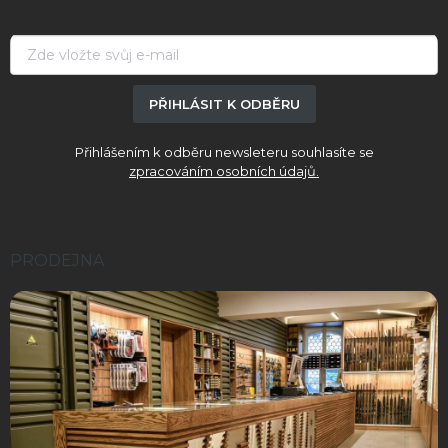
t
í
PŘIHLÁSIT K ODBĚRU
Přihlášením k odběru newsleteru souhlasíte se
zpracováním osobních údajů.
PRODEJNA