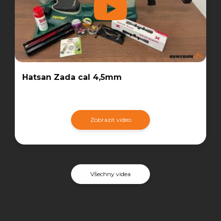
Hatsan Zada cal 4,5mm
Zobrazit video
Všechny videa