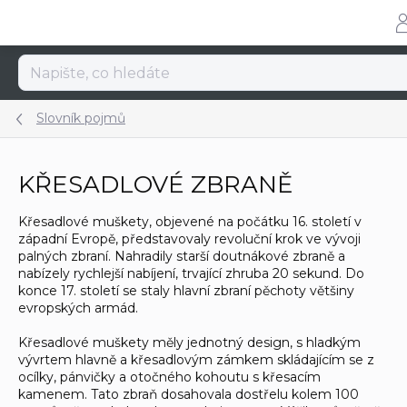
Přejít
na
obsah
Slovník pojmů
KŘESADLOVÉ ZBRANĚ
Křesadlové muškety, objevené na počátku 16. století v
západní Evropě, představovaly revoluční krok ve vývoji
palných zbraní. Nahradily starší doutnákové zbraně a
nabízely rychlejší nabíjení, trvající zhruba 20 sekund. Do
konce 17. století se staly hlavní zbraní pěchoty většiny
evropských armád.
Křesadlové muškety měly jednotný design, s hladkým
vývrtem hlavně a křesadlovým zámkem skládajícím se z
ocílky, pánvičky a otočného kohoutu s křesacím
kamenem. Tato zbraň dosahovala dostřelu kolem 100